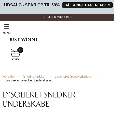
UDSALG - SPAR OP TIL 50%
SÅ LÆNGE LAGER HAVES
3 SHOWROOMS
☰
MENU
0
SNEDKER
KURV
BADMØBEL
Forside
—
Snedkerkøkken
—
Lysolieret Snedkerkøkken
—
Lysolieret Snedker Underskabe
SNEDKERKØKKEN
LYSOLIERET SNEDKER
UNDERSKABE
HVIDEVARER