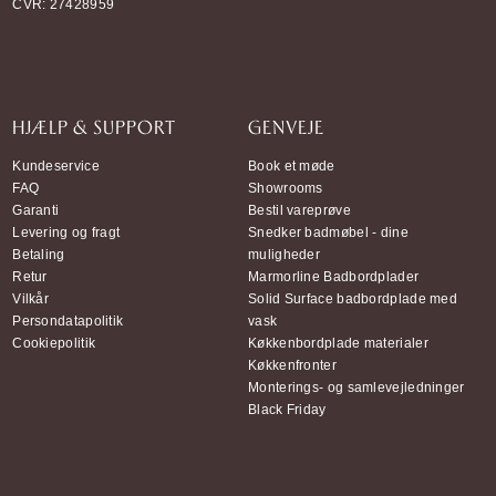
CVR: 27428959
HJÆLP & SUPPORT
GENVEJE
Kundeservice
Book et møde
FAQ
Showrooms
Garanti
Bestil vareprøve
Levering og fragt
Snedker badmøbel - dine
Betaling
muligheder
Retur
Marmorline Badbordplader
Vilkår
Solid Surface badbordplade med
Persondatapolitik
vask
Cookiepolitik
Køkkenbordplade materialer
Køkkenfronter
Monterings- og samlevejledninger
Black Friday