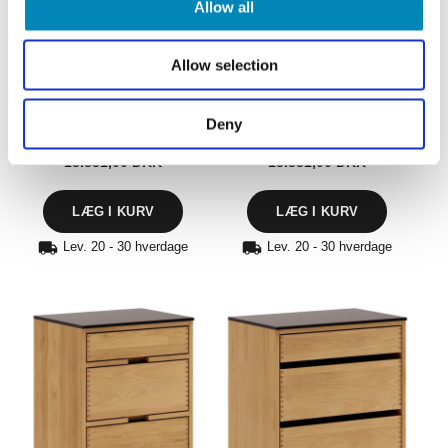
Allow all
Allow selection
50 cm Just Wood Original
50 cm Just Wood Push Underskab
Underskab 40 cm i dybden
40 cm i dybden
Deny
13.831,00
DKK
13.831,00
DKK
Lev. 20 - 30 hverdage
Lev. 20 - 30 hverdage