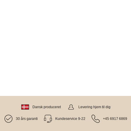
Dansk produceret
Levering hjem til dig
30 års garanti
Kundeservice 9-22
+45 6917 6869