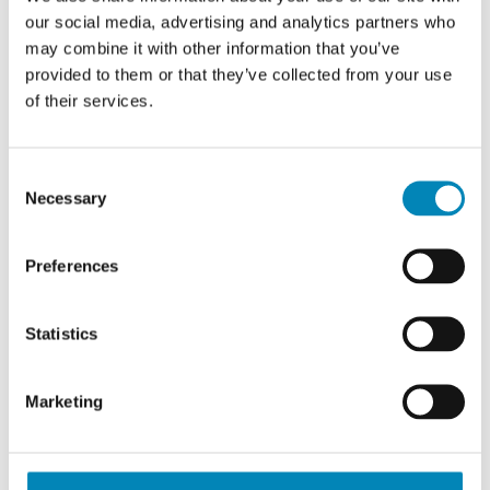
our social media, advertising and analytics partners who
Bare i en mere tilgængelig
prisklasse. Hos Just Wood
may combine it with other information that you’ve
betaler du for materialet og
provided to them or that they’ve collected from your use
håndværket, intet
of their services.
40 cm Just Wood Underskab 40
overflødigt.
cm i dybden
Consent
12.506,00
DKK
Necessary
Selection
Preferences
Lev. 20 - 30 hverdage
Lev. 20 - 30 hverdage
Statistics
Marketing