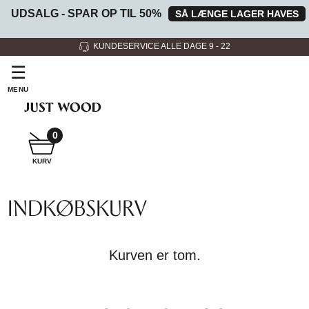
UDSALG - SPAR OP TIL 50%
SÅ LÆNGE LAGER HAVES
ALLE DAGE 9 - 22
3 SHOWROOMS
☰
MENU
0
SNEDKER
KURV
BADMØBEL
INDKØBSKURV
SNEDKERKØKKEN
Kurven er tom.
HVIDEVARER