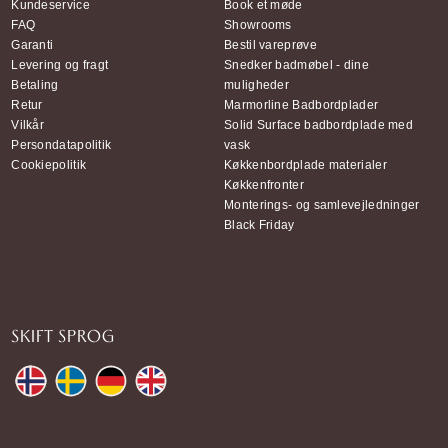
Kundeservice
Book et møde
FAQ
Showrooms
Garanti
Bestil vareprøve
Levering og fragt
Snedker badmøbel - dine
Betaling
muligheder
Retur
Marmorline Badbordplader
Vilkår
Solid Surface badbordplade med
Persondatapolitik
vask
Cookiepolitik
Køkkenbordplade materialer
Køkkenfronter
Monterings- og samlevejledninger
Black Friday
SKIFT SPROG