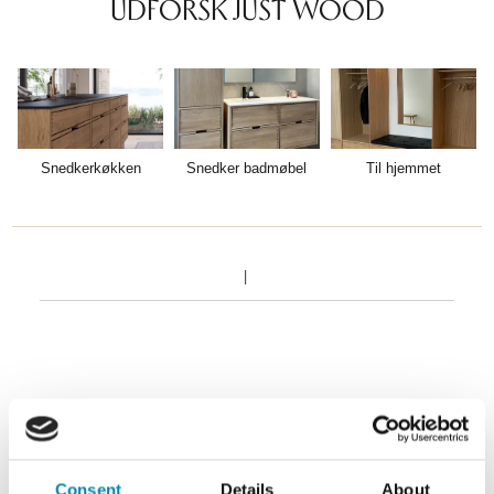
UDFORSK JUST WOOD
TIL
HJEMMET
Snedkerkøkken
Snedker badmøbel
Til hjemmet
FIND
INSPIRATION
Consent
Details
About