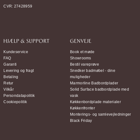
CVR: 27428959
HJÆLP & SUPPORT
GENVEJE
Kundeservice
Book et møde
FAQ
Showrooms
Garanti
Bestil vareprøve
Levering og fragt
Snedker badmøbel - dine
Betaling
muligheder
Retur
Marmorline Badbordplader
Vilkår
Solid Surface badbordplade med
Persondatapolitik
vask
Cookiepolitik
Køkkenbordplade materialer
Køkkenfronter
Monterings- og samlevejledninger
Black Friday