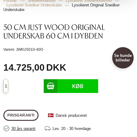
Forside
—
Snedkerkøkken
—
Lysolieret Snedkerkøkken
—
Lysolieret Snedker Underskabe
—
Lysolieret Original Snedker
Underskabe
50 CM JUST WOOD ORIGINAL
UNDERSKAB 60 CM I DYBDEN
Varenr.
JWKU5010-40O
Se kunde
billeder
14.725,00
DKK
Dansk produceret
PRISGARANTI
30 års garanti
Lev.
20 - 30 hverdage