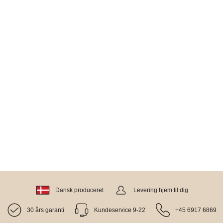
Dansk produceret
Levering hjem til dig
30 års garanti
Kundeservice 9-22
+45 6917 6869