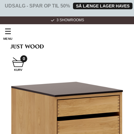
UDSALG - SPAR OP TIL 50%
SÅ LÆNGE LAGER HAVES
3 SHOWROOMS
☰
MENU
0
SNEDKER
KURV
BADMØBEL
SNEDKERKØKKEN
HVIDEVARER