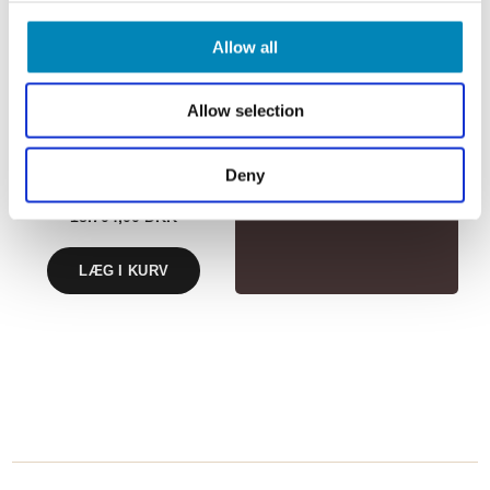
LEVERING
Allow all
Vi sender direkte fra
Allow selection
fabrikken hjem til dig.
100 cm Just Wood Underskab 60
cm i dybden, forberedt til
kogeplade
Deny
18.704,00
DKK