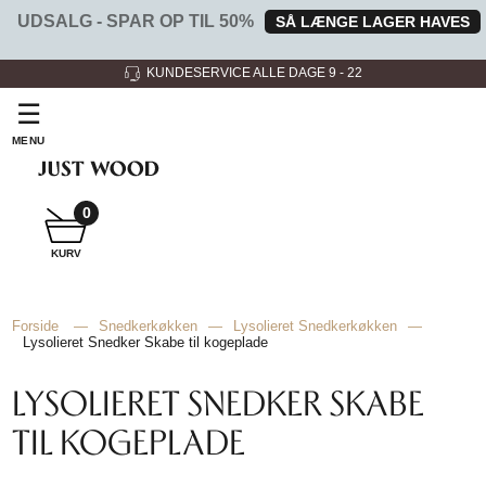
UDSALG - SPAR OP TIL 50%
SÅ LÆNGE LAGER HAVES
3 SHOWROOMS
☰
MENU
0
SNEDKER
KURV
BADMØBEL
Forside
—
Snedkerkøkken
—
Lysolieret Snedkerkøkken
—
Lysolieret Snedker Skabe til kogeplade
SNEDKERKØKKEN
LYSOLIERET SNEDKER SKABE
TIL KOGEPLADE
HVIDEVARER