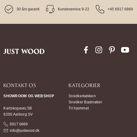
30 års garanti
Kundeservice 9-22
+45 6917 6869
KONTAKT OS
KATEGORIER
SHOWROOM OG WEBSHOP
Snedkerkøkken
Snedker Badmøbel
Karlskogavej 5B
Til hjemmet
9200 Aalborg SV
6917 6869
info@justwood.dk