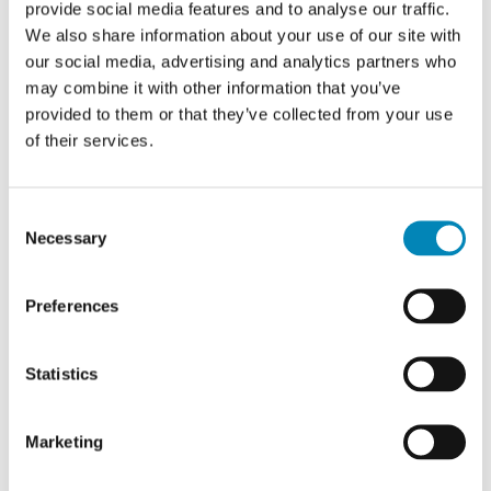
provide social media features and to analyse our traffic.
We also share information about your use of our site with
our social media, advertising and analytics partners who
may combine it with other information that you’ve
provided to them or that they’ve collected from your use
of their services.
100 cm Just Wood Original
100 cm Just Wood Push
Underskab 60 cm i dybden,
Underskab 60 cm i dybden,
forberedt til kogeplade
forberedt til kogeplade
Consent
18.704,00
DKK
18.704,00
DKK
Necessary
Selection
Preferences
Lev. 20 - 30 hverdage
Statistics
Marketing
BARE EFFEKTIV