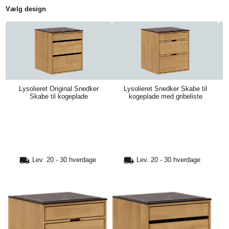
Vælg design
TIL
HJEMMET
FIND
Lysolieret Original Snedker
Lysolieret Snedker Skabe til
INSPIRATION
Skabe til kogeplade
kogeplade med gribeliste
Lev. 20 - 30 hverdage
Lev. 20 - 30 hverdage