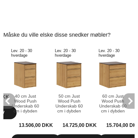
Måske du ville elske disse snedker møbler?
Lev. 20 - 30
Lev. 20 - 30
Lev. 20 - 30
hverdage
hverdage
hverdage
40 cm Just
50 cm Just
60 cm Just
 DKK
Wood Push
Wood Push
Wood Push
Underskab 60
Underskab 60
Underskab 60
cm i dybden
cm i dybden
cm i dybden
RV
13.506,00 DKK
14.725,00 DKK
15.704,00 DK