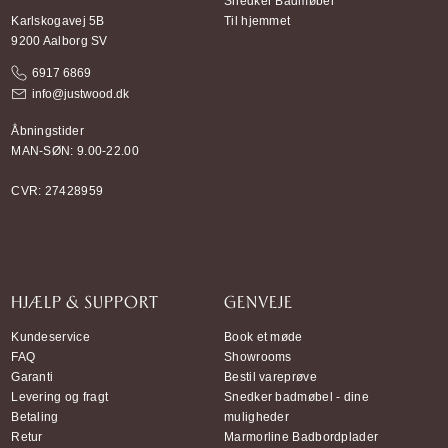
Snedker Badmøbel
Karlskogavej 5B
Til hjemmet
9200 Aalborg SV
6917 6869
info@justwood.dk
Åbningstider
MAN-SØN: 9.00-22.00
CVR: 27428959
HJÆLP & SUPPORT
GENVEJE
Kundeservice
Book et møde
FAQ
Showrooms
Garanti
Bestil vareprøve
Levering og fragt
Snedker badmøbel - dine
Betaling
muligheder
Retur
Marmorline Badbordplader