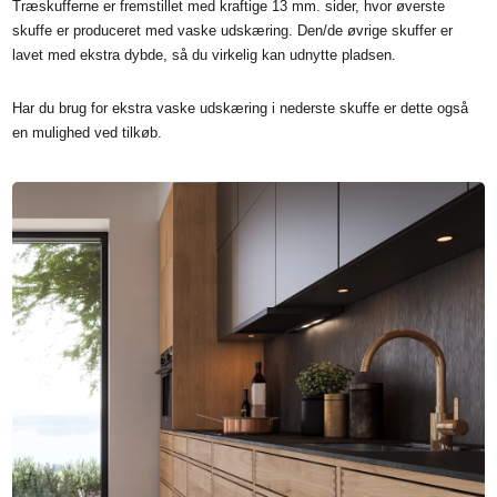
Træskufferne er fremstillet med kraftige 13 mm. sider, hvor øverste
skuffe er produceret med vaske udskæring. Den/de øvrige skuffer er
lavet med ekstra dybde, så du virkelig kan udnytte pladsen.
Har du brug for ekstra vaske udskæring i nederste skuffe er dette også
en mulighed ved tilkøb.