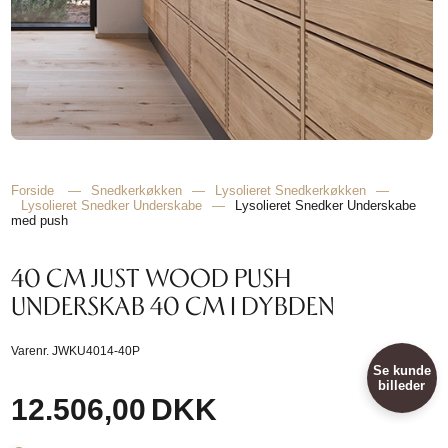
Forside
—
Snedkerkøkken
—
Lysolieret Snedkerkøkken
—
Lysolieret Snedker Underskabe
—
Lysolieret Snedker Underskabe
med push
40 CM JUST WOOD PUSH
UNDERSKAB 40 CM I DYBDEN
Varenr.
JWKU4014-40P
Se kunde
billeder
12.506,00
DKK