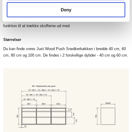
som også er behandlet med olie.
Deny
På vores Just Wood Push Snedkerkøkken serie produceres
køkkenskabet med fuld mellempind, dette gør at man skal bruge en push
funktion til at trække skufferne ud med.
Størrelser
Du kan finde vores Just Wood Push Snedkerkøkken i bredde 40 cm, 60
cm, 80 cm og 100 cm. De findes i 2 forskellige dybder - 40 cm og 60 cm.