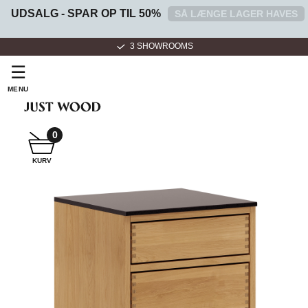
UDSALG - SPAR OP TIL 50%
SÅ LÆNGE LAGER HAVES
3 SHOWROOMS
☰
MENU
0
SNEDKER
KURV
BADMØBEL
SNEDKERKØKKEN
HVIDEVARER