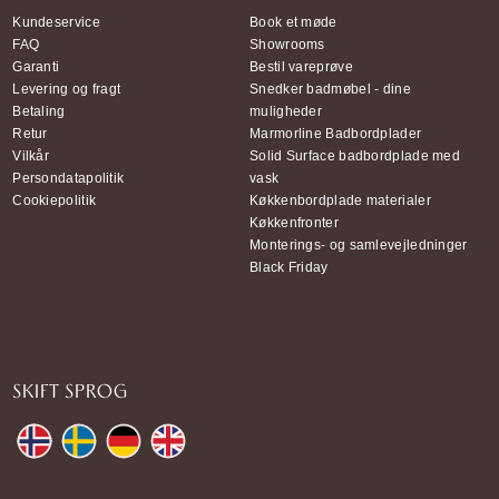
Kundeservice
Book et møde
FAQ
Showrooms
Garanti
Bestil vareprøve
Levering og fragt
Snedker badmøbel - dine
Betaling
muligheder
Retur
Marmorline Badbordplader
Vilkår
Solid Surface badbordplade med
Persondatapolitik
vask
Cookiepolitik
Køkkenbordplade materialer
Køkkenfronter
Monterings- og samlevejledninger
Black Friday
SKIFT SPROG