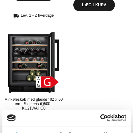
Lev. 1 - 2 hverdage
Vinkøleskab med glasdør 82 x 60
cm - Siemens iQ500 -
KU21WAHG0
Produktdatablad
12.176,06
DKK