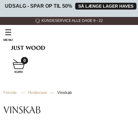
UDSALG - SPAR OP TIL 50%
SÅ LÆNGE LAGER HAVES
ALLE DAGE 9 - 22
3 SHOWROOMS
☰
MENU
0
SNEDKER
KURV
BADMØBEL
Forside
—
Hvidevarer
—
Vinskab
SNEDKERKØKKEN
VINSKAB
HVIDEVARER