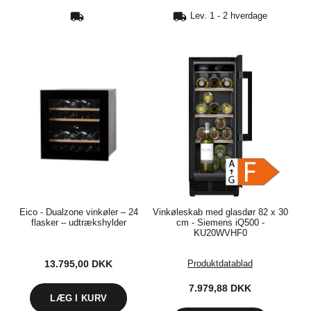
Lev. 1 - 2 hverdage
TIL
HJEMMET
FIND
INSPIRATION
Eico - Dualzone vinkøler – 24
Vinkøleskab med glasdør 82 x 30
flasker – udtrækshylder
cm - Siemens iQ500 -
KU20WVHF0
13.795,00
DKK
Produktdatablad
7.979,88
DKK