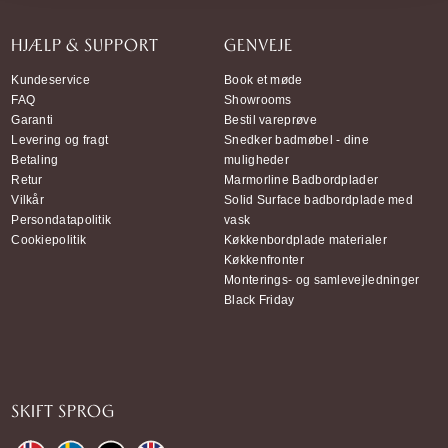
HJÆLP & SUPPORT
GENVEJE
Kundeservice
Book et møde
FAQ
Showrooms
Garanti
Bestil vareprøve
Levering og fragt
Snedker badmøbel - dine
Betaling
muligheder
Retur
Marmorline Badbordplader
Vilkår
Solid Surface badbordplade med
Persondatapolitik
vask
Cookiepolitik
Køkkenbordplade materialer
Køkkenfronter
Monterings- og samlevejledninger
Black Friday
SKIFT SPROG