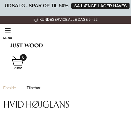
UDSALG - SPAR OP TIL 50%
SÅ LÆNGE LAGER HAVES
KUNDESERVICE ALLE DAGE 9 - 22
☰
MENU
0
SNEDKER
KURV
BADMØBEL
Forside
—
Tilbehør
SNEDKERKØKKEN
HVID HØJGLANS
HVIDEVARER