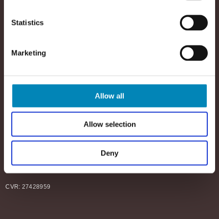
Statistics
Marketing
KONTAKT OS
KATEGORIER
SHOWROOM OG WEBSHOP
Snedkerkøkken
Snedker Badmøbel
Allow all
Karlskogavej 5B
Til hjemmet
9200 Aalborg SV
Allow selection
6917 6869
info@justwood.dk
Deny
Åbningstider
MAN-SØN: 9.00-22.00
CVR: 27428959