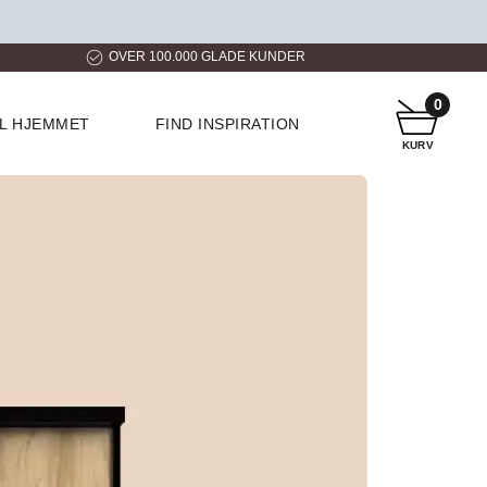
ER
HURTIG LEVERING
KUNDESERVICE
0
IL HJEMMET
FIND INSPIRATION
KURV