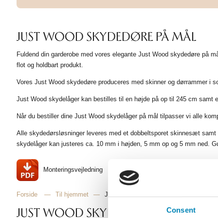
JUST WOOD SKYDEDØRE PÅ MÅL
Fuldend din garderobe med vores elegante Just Wood skydedøre på mål.
flot og holdbart produkt.
Vores Just Wood skydedøre produceres med skinner og dørrammer i sortla
Just Wood skydelåger kan bestilles til en højde på op til 245 cm samt e
Når du bestiller dine Just Wood skydelåger på mål tilpasser vi alle kom
Alle skydedørsløsninger leveres med et dobbeltsporet skinnesæt samt
skydelåger kan justeres ca. 10 mm i højden, 5 mm op og 5 mm ned. Gu
Monteringsvejledning
Forside
—
Til hjemmet
—
Just Wood Skydedøre
JUST WOOD SKYDELÅGER PÅ MÅL TIL 
Consent