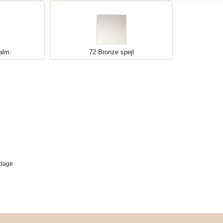
 alm.
72 Bronze spejl
rdage