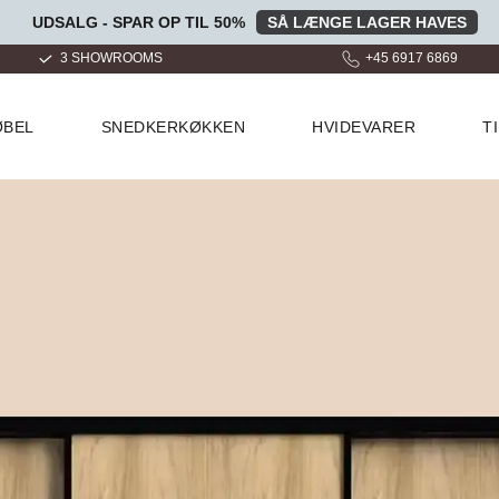
UDSALG - SPAR OP TIL 50%
SÅ LÆNGE LAGER HAVES
+45 6917 6869
OVER 100.000 GLADE KUND
ØBEL
SNEDKERKØKKEN
HVIDEVARER
T