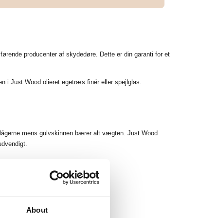
ende producenter af skydedøre. Dette er din garanti for et
i Just Wood olieret egetræs finér eller spejlglas.
elågerne mens gulvskinnen bærer alt vægten. Just Wood
udvendigt.
 139 TIL 373
About