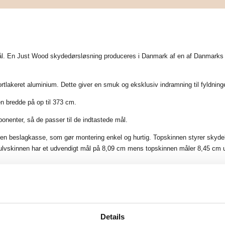
 En Just Wood skydedørsløsning produceres i Danmark af en af Danmarks før
keret aluminium. Dette giver en smuk og eksklusiv indramning til fyldningen 
n bredde på op til 373 cm.
ponenter, så de passer til de indtastede mål.
 en beslagkasse, som gør montering enkel og hurtig. Topskinnen styrer skyd
lvskinnen har et udvendigt mål på 8,09 cm mens topskinnen måler 8,45 cm 
GARDEROBE MED 3 LÅGER - TOTAL BREDDE
Details