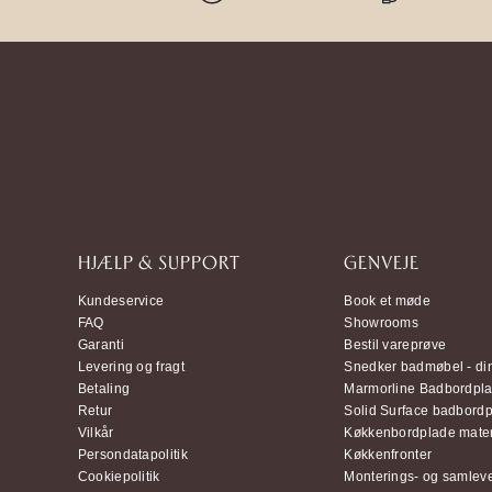
HJÆLP & SUPPORT
GENVEJE
Kundeservice
Book et møde
FAQ
Showrooms
Garanti
Bestil vareprøve
Levering og fragt
Snedker badmøbel - di
Betaling
Marmorline Badbordpl
Retur
Solid Surface badbord
Vilkår
Køkkenbordplade mater
Persondatapolitik
Køkkenfronter
Cookiepolitik
Monterings- og samleve