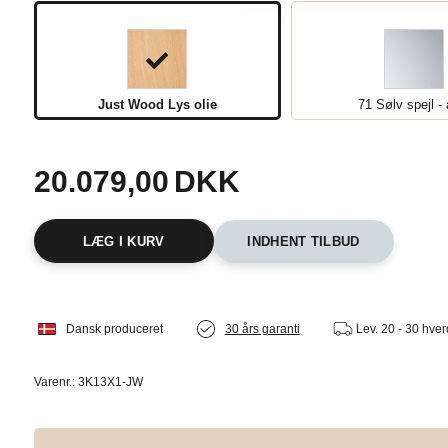
Just Wood Lys olie
71 Sølv spejl -
20.079,00
DKK
INDHENT TILBUD
Dansk produceret
30 års garanti
Lev.
20 - 30 hve
Varenr.:
3K13X1-JW