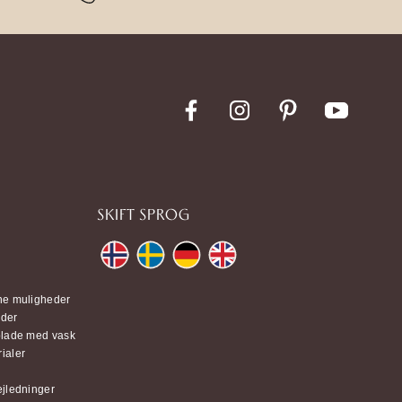
SKIFT SPROG
ne muligheder
ader
plade med vask
ialer
jledninger