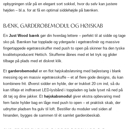
opbygningen står på en elegant sort sokkel, hvor du selv kan justere
højden – bl.a. for at få en optimal siddehøjde på bænken.
BÆNK, GARDEROBEMODUL OG HØJSKAB
En
Just Wood bænk
gør din hverdag lettere – perfekt til at sidde og tage
sko på. Bænken har topplade og ydergavle i egetræsfinér og massive
fingertappede egetræsskuffer med push to open på skinner fra den tyske
kvalitetsproducent Hettich. Skufferne åbnes med et let tryk og glider
tilbage på plads med et diskret klik.
Et
garderobemodul
er en flot højskabsløsning med bøjlestang i blank
messing og en massiv egetræsskuffe – et af flere gode designs, du kan
kombinere frit. Øverst sidder en hylde, der er trukket 20 cm ind, så du
kan tilføje et indfræset LED-lysbånd i toppladen og lade lyset nå ned på
dit tøj og dine jakker. Et
højskabsmodul
giver ekstra opbevaring med
fem faste hylder bag en låge med push to open – et praktisk skab, der
udnytter pladsen fra gulv til loft. Bestiller du moduler ved siden af
hinanden, bygges de sammen til ét samlet garderobeskab.