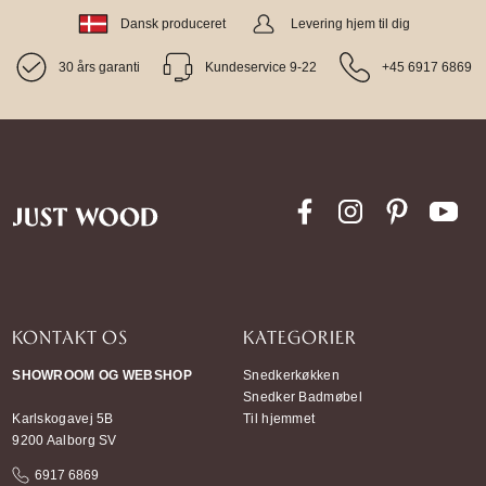
Dansk produceret
Levering hjem til dig
30 års garanti
Kundeservice 9-22
+45 6917 6869
KONTAKT OS
KATEGORIER
SHOWROOM OG WEBSHOP
Snedkerkøkken
Snedker Badmøbel
Karlskogavej 5B
Til hjemmet
9200 Aalborg SV
6917 6869