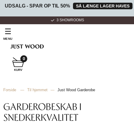
UDSALG - SPAR OP TIL 50%
SÅ LÆNGE LAGER HAVES
3 SHOWROOMS
☰
MENU
0
SNEDKER
KURV
BADMØBEL
Forside
—
Til hjemmet
—
Just Wood Garderobe
SNEDKERKØKKEN
GARDEROBESKAB I
SNEDKERKVALITET
HVIDEVARER