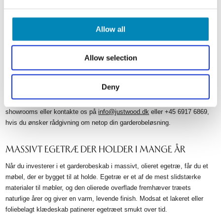
LEVERING, MONTERING OG GARANTI
Allow all
Dine garderobeskabe leveres hjem til dig på 20–30 hverdage og kommer
usamlet, klar til montering. Har du brug for hjælp til opsætning, tilbyder vi
monteringsservice, så dit nye garderobeskab står perfekt fra dag ét.
Allow selection
Alle vores snedkermøbler er dansk producerede og leveres med hele 30
års garanti – det er din sikkerhed for, at kvaliteten holder i mange år,
Deny
uanset om løsningen skal stå i entréen eller i et af hjemmets
soveværelser. Du er altid velkommen til at besøge et af vores tre
showrooms eller kontakte os på
info@justwood.dk
eller +45 6917 6869,
hvis du ønsker rådgivning om netop din garderobeløsning.
MASSIVT EGETRÆ DER HOLDER I MANGE ÅR
Når du investerer i et garderobeskab i massivt, olieret egetræ, får du et
møbel, der er bygget til at holde. Egetræ er et af de mest slidstærke
materialer til møbler, og den olierede overflade fremhæver træets
naturlige årer og giver en varm, levende finish. Modsat et lakeret eller
foliebelagt klædeskab patinerer egetræet smukt over tid.