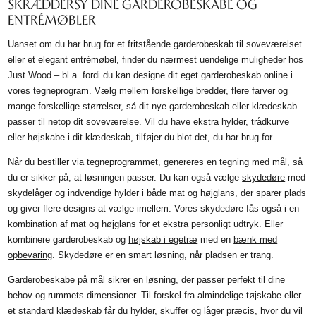
SKRÆDDERSY DINE GARDEROBESKABE OG
ENTRÉMØBLER
Uanset om du har brug for et fritstående garderobeskab til soveværelset
eller et elegant entrémøbel, finder du nærmest uendelige muligheder hos
Just Wood – bl.a. fordi du kan designe dit eget garderobeskab online i
vores tegneprogram. Vælg mellem forskellige bredder, flere farver og
mange forskellige størrelser, så dit nye garderobeskab eller klædeskab
passer til netop dit soveværelse. Vil du have ekstra hylder, trådkurve
eller højskabe i dit klædeskab, tilføjer du blot det, du har brug for.
Når du bestiller via tegneprogrammet, genereres en tegning med mål, så
du er sikker på, at løsningen passer. Du kan også vælge
skydedøre
med
skydelåger og indvendige hylder i både mat og højglans, der sparer plads
og giver flere designs at vælge imellem. Vores skydedøre fås også i en
kombination af mat og højglans for et ekstra personligt udtryk. Eller
kombinere garderobeskab og
højskab i egetræ
med en
bænk med
opbevaring
. Skydedøre er en smart løsning, når pladsen er trang.
Garderobeskabe på mål sikrer en løsning, der passer perfekt til dine
behov og rummets dimensioner. Til forskel fra almindelige tøjskabe eller
et standard klædeskab får du hylder, skuffer og låger præcis, hvor du vil