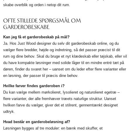
skabe overblik og orden i netop dit rum.
OFTE STILLEDE SPØRGSMÅL OM
GARDEROBESKABE
Kan jeg få et garderobeskab på mål?
Ja. Hos Just Wood designer du selv dit garderobeskab online, og du
vælger flere bredder, højde og indretning, så det passer præcist til dit
rum og dine behov. Skal du bruge et nyt klædeskab eller tøjskab, eller vil
du have kompakte løsninger med solide låger til en mindre entré tæt på
døren, finder du svaret her – uanset om du leder efter flere varianter eller
en løsning, der passer til præcis dine behov.
Hvilke farver findes garderoben i?
Du kan vælge mellem mørkolieret, lysolieret og naturolieret egetræ –
flere varianter, der alle fremhæver træets naturlige struktur. Uanset
hvilken farve du vælger, giver det et stilrent, gennemtænkt designet
udtryk.
Hvad består en garderobeløsning af?
Løsningen bygges af tre moduler: en bænk med skuffer, et