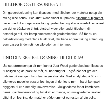
TILBEHØR OG PERSONLIG STIL
Din garderobeløsning kan tilpasses med tilbehør, der matcher netop din
stil og dine behov. Hos Just Wood finder du praktisk
tilbehør til hjemmet
,
der er med til at organisere tøj og garderoben og skabe overblik – uanset
om det er trådkurve til tøj, ekstra hylder eller andet tilbehør i din
personlige stil, der komplementerer dit garderobeskab. Så får du en
helhedsløsning med plads til alt tøjet, der både er praktisk og stilren, og
som passer til den stil, du allerede har i hjemmet.
FIND DEN RIGTIGE LØSNING TIL DIT RUM
Uanset størrelsen på dit rum kan et Just Wood garderobeskab tilpasses
til boligen og de præcise mål, du har brug for – også når det gælder
dybden på væggen, hvor løsningen skal stå. Med en dybde på 60 cm i
alle vores modeller passer løsningen til de fleste rum – fra et kompakt
bryggers til et rummeligt soveværelse. Mulighederne for at kombinere
bænk, garderobemodul og højskab er mange, og mulighederne rækker
altid til en løsning, der matcher både rummet og resten af din bolig.