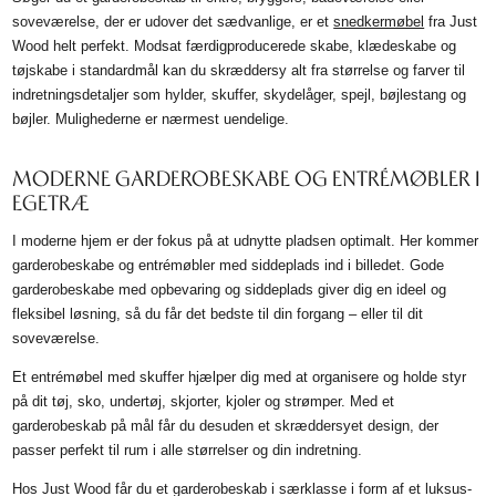
soveværelse, der er udover det sædvanlige, er et
snedkermøbel
fra Just
Wood helt perfekt. Modsat færdigproducerede skabe, klædeskabe og
tøjskabe i standardmål kan du skræddersy alt fra størrelse og farver til
indretningsdetaljer som hylder, skuffer, skydelåger, spejl, bøjlestang og
bøjler. Mulighederne er nærmest uendelige.
MODERNE GARDEROBESKABE OG ENTRÉMØBLER I
EGETRÆ
I moderne hjem er der fokus på at udnytte pladsen optimalt. Her kommer
garderobeskabe og entrémøbler med siddeplads ind i billedet. Gode
garderobeskabe med opbevaring og siddeplads giver dig en ideel og
fleksibel løsning, så du får det bedste til din forgang – eller til dit
soveværelse.
Et entrémøbel med skuffer hjælper dig med at organisere og holde styr
på dit tøj, sko, undertøj, skjorter, kjoler og strømper. Med et
garderobeskab på mål får du desuden et skræddersyet design, der
passer perfekt til rum i alle størrelser og din indretning.
Hos Just Wood får du et garderobeskab i særklasse i form af et luksus-