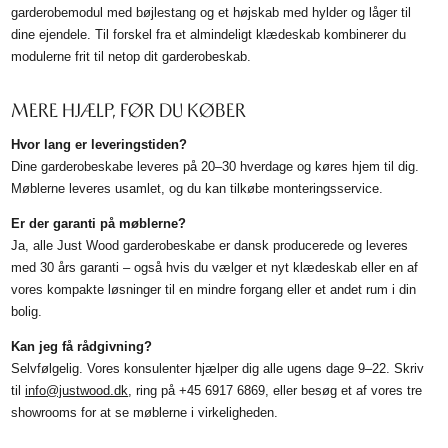
garderobemodul med bøjlestang og et højskab med hylder og låger til
dine ejendele. Til forskel fra et almindeligt klædeskab kombinerer du
modulerne frit til netop dit garderobeskab.
MERE HJÆLP, FØR DU KØBER
Hvor lang er leveringstiden?
Dine garderobeskabe leveres på 20–30 hverdage og køres hjem til dig.
Møblerne leveres usamlet, og du kan tilkøbe monteringsservice.
Er der garanti på møblerne?
Ja, alle Just Wood garderobeskabe er dansk producerede og leveres
med 30 års garanti – også hvis du vælger et nyt klædeskab eller en af
vores kompakte løsninger til en mindre forgang eller et andet rum i din
bolig.
Kan jeg få rådgivning?
Selvfølgelig. Vores konsulenter hjælper dig alle ugens dage 9–22. Skriv
til
info@justwood.dk
, ring på +45 6917 6869, eller besøg et af vores tre
showrooms for at se møblerne i virkeligheden.