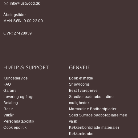
info@justwood.dk
Åbningstider
MAN-SØN: 9.00-22.00
CVR: 27428959
HJÆLP & SUPPORT
GENVEJE
Kundeservice
Book et møde
FAQ
Showrooms
Garanti
Bestil vareprøve
Levering og fragt
Snedker badmøbel - dine
Betaling
muligheder
Retur
Marmorline Badbordplader
Vilkår
Solid Surface badbordplade med
Persondatapolitik
vask
Cookiepolitik
Køkkenbordplade materialer
Køkkenfronter