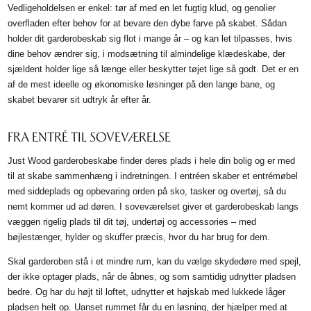
Vedligeholdelsen er enkel: tør af med en let fugtig klud, og genolier
overfladen efter behov for at bevare den dybe farve på skabet. Sådan
holder dit garderobeskab sig flot i mange år – og kan let tilpasses, hvis
dine behov ændrer sig, i modsætning til almindelige klædeskabe, der
sjældent holder lige så længe eller beskytter tøjet lige så godt. Det er en
af de mest ideelle og økonomiske løsninger på den lange bane, og
skabet bevarer sit udtryk år efter år.
FRA ENTRÉ TIL SOVEVÆRELSE
Just Wood garderobeskabe finder deres plads i hele din bolig og er med
til at skabe sammenhæng i indretningen. I entréen skaber et entrémøbel
med siddeplads og opbevaring orden på sko, tasker og overtøj, så du
nemt kommer ud ad døren. I soveværelset giver et garderobeskab langs
væggen rigelig plads til dit tøj, undertøj og accessories – med
bøjlestænger, hylder og skuffer præcis, hvor du har brug for dem.
Skal garderoben stå i et mindre rum, kan du vælge skydedøre med spejl,
der ikke optager plads, når de åbnes, og som samtidig udnytter pladsen
bedre. Og har du højt til loftet, udnytter et højskab med lukkede låger
pladsen helt op. Uanset rummet får du en løsning, der hjælper med at