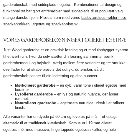
garderobeskab med siddeplads i egetræ. Kombinationen af design og
funktionalitet har gjort entrémøbler med siddeplads til et populært valg i
mange danske hjem. Præcis som med vores
badeværelsesmøbler i træ
,
snedkerkøkken i egetræ
og
snedker-skænk
.
VORES GARDEROBELØSNINGER I OLIERET EGETRÆ
Just Wood garderobe er en praktisk løsning og et modulopbygget system
til ethvert rum, hvor du selv sætter din løsning sammen af bænk,
garderobemodul og højskab. Vælg mellem flere varianter og tre smukke
overflader for at skabe præcis det udtryk, du ønsker, så dit
garderobeskab passer til din indretning og dine nuancer:
Mørkolieret garderobe
– en dyb, varm tone i olieret egetræ med
karakter.
Lysolieret garderobe
– en lys og naturlig nuance, der åbner
rummet.
Naturolieret garderobe
– egetræets naturlige udtryk i et stilrent
finish.
Alle varianter har en dybde på 60 cm og leveres på mål – et oplagt
alternativ til et traditionelt klædeskab. Korpus er i 19 mm olieret
egetræsfinér med massive, fingertappede egetræsskuffer, og hele