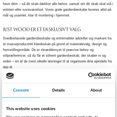
have dem – så dit skab dækker alle behov, uanset om dit skab skal stå i
entréen eller soveværelset. Vores gode garderobeskabe leveres altid på
mål og usamlet, klar til montering i hjemmet.
JUST WOOD ER ET EKSKLUSIVT VALG
Snedkerlavede garderobeskabe og entrémøbler adskiller sig markant fra
et masseproduceret klædeskab på grund af materialevalg, design og
fremstillingsmåde. De er skræddersyet til præcise behov og
stilpræferencer, så du får et stilrent garderobeskab, der skaber ro og
orden – en af de mest ideelle løsninger til at organisere dine ejendele fra
dag ét.
Vores snedker-garderobeskabe og entrémøbler er fremstillet i Danmark af
dygtige håndværkere. Snedker-garderobeskabe i egetræ fra Just Wood
er det ideelle valg, hvis du ønsker eksklusivt design og håndværk i
Consent
Details
About
særklasse i dit hjem. Med over 100.000 glade kunder, 30 års garanti og
tre showrooms står vi bag hver eneste løsning.
Hos Just Wood er vi specialister i at skabe skræddersyede løsninger til
This website uses cookies
hjemmet. Drømmer du om et snedkerlavet garderobeskab eller et
We use cookies to personalise content and ads, to