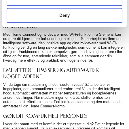
sensor styrer temperaturen, så du kan se frem til perfekte resultater hver
gang. Det giver dig frihed til at fokusere på dine gæster og glæden ved at
lave lækker mad.
Deny
INTELLIGENTE KOGEPLADER FOR SPÆNDENDE
MADLAVNING
Med Home Connect og hvidevarer med Wi-Fi-funktion fra Siemens kan
du gøre dit hjem mere forbundet og intelligent. Samarbejdet mellem den
intelligente software, den intuitive app og dine hvidevarer med Wi-Fi-
funktion giver dig en lang række muligheder, som du nemt kan integrere i
dit hjem. Funktionerne kan eksempelvis gøre madlavningen lettere eller
åbne op for nye, spændende teknikker, som alle sammen gør din
hverdag mere effektiv og praktisk end nogensinde før.
EMHÆTTEN TILPASSER SIG AUTOMATISK
KOGEPLADERNE
Vil du tage din madlavning til det næste niveau? Så anbefaler vi
kogeplader, der kommunikerer med emhætten! Vi kalder det intelligent
hood automatic: emhætten matcher temperaturen og kogepladernes
andre indstillinger. Når madlavningen er klaret, skifter emhætten
automatisk til efterfunktionen. Forbind kogepladerne og den matchende
emhætte til din Home Connect-konto.
GØR DIT KOMFUR HELT PERSONLIGT
Lyder det smart med et komfur, der er tilpasset til dig? Det er legende let
med knappen Favorit. Du kan eksempelvis integrere dit komfur i dit