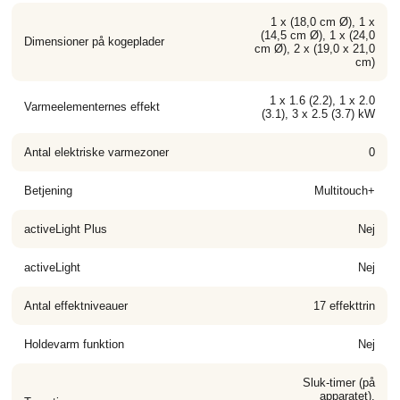
1 x (18,0 cm Ø), 1 x
(14,5 cm Ø), 1 x (24,0
Dimensioner på kogeplader
cm Ø), 2 x (19,0 x 21,0
cm)
1 x 1.6 (2.2), 1 x 2.0
Varmeelementernes effekt
(3.1), 3 x 2.5 (3.7) kW
Antal elektriske varmezoner
0
Betjening
Multitouch+
activeLight Plus
Nej
activeLight
Nej
Antal effektniveauer
17 effekttrin
Holdevarm funktion
Nej
Sluk-timer (på
apparatet),