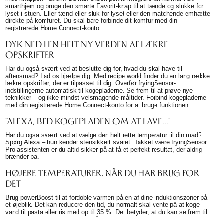
smarthjem og bruge den smarte Favorit-knap til at tænde og slukke for
lyset i stuen. Eller tænd eller sluk for lyset eller den matchende emhætte
direkte på komfuret. Du skal bare forbinde dit komfur med din
registrerede Home Connect-konto.
DYK NED I EN HELT NY VERDEN AF LÆKRE
OPSKRIFTER
Har du også svært ved at beslutte dig for, hvad du skal have til
aftensmad? Lad os hjælpe dig: Med recipe world finder du en lang række
lækre opskrifter, der er tilpasset til dig. Overfør fryingSensor-
indstillingerne automatisk til kogepladerne. Se frem til at prøve nye
teknikker – og ikke mindst velsmagende måltider. Forbind kogepladerne
med din registrerede Home Connect-konto for at bruge funktionen.
"ALEXA, BED KOGEPLADEN OM AT LAVE..."
Har du også svært ved at vælge den helt rette temperatur til din mad?
Spørg Alexa – hun kender stensikkert svaret. Takket være fryingSensor
Pro-assistenten er du altid sikker på at få et perfekt resultat, der aldrig
brænder på.
HØJERE TEMPERATURER, NÅR DU HAR BRUG FOR
DET
Brug powerBoost til at fordoble varmen på en af dine induktionszoner på
et øjeblik. Det kan reducere den tid, du normalt skal vente på at koge
vand til pasta eller ris med op til 35 %. Det betyder, at du kan se frem til