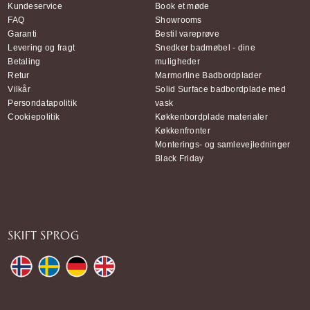
Kundeservice
Book et møde
FAQ
Showrooms
Garanti
Bestil vareprøve
Levering og fragt
Snedker badmøbel - dine
Betaling
muligheder
Retur
Marmorline Badbordplader
Vilkår
Solid Surface badbordplade med
Persondatapolitik
vask
Cookiepolitik
Køkkenbordplade materialer
Køkkenfronter
Monterings- og samlevejledninger
Black Friday
SKIFT SPROG