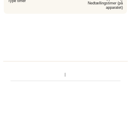
Type timer
Nedtællingstimer (på
apparatet)