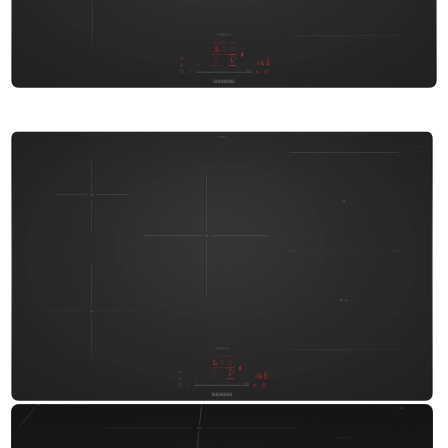
TIL
HJEMMET
FIND
INSPIRATION