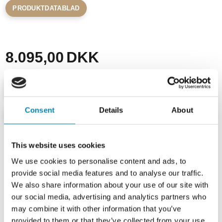
PRODUKTDATABLAD
8.095,00
DKK
Consent
Details
About
INDHENT TILBUD
This website uses cookies
Lev.
1 - 2 hverdage
We use cookies to personalise content and ads, to
provide social media features and to analyse our traffic.
Mere om produktet
Produktspecifikationer
We also share information about your use of our site with
our social media, advertising and analytics partners who
may combine it with other information that you’ve
provided to them or that they’ve collected from your use