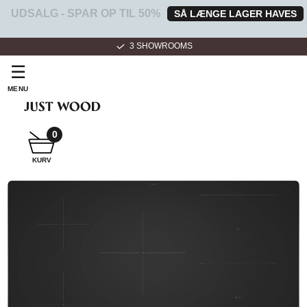
UDSALG - SPAR OP TIL 50%
SÅ LÆNGE LAGER HAVES
3 SHOWROOMS
☰
MENU
0
SNEDKER
KURV
BADMØBEL
SNEDKERKØKKEN
HVIDEVARER