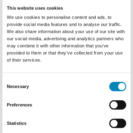
og 80 cm i bredden, som alle har 1 skuffe med push to open funktion.
This website uses cookies
Bænken er 40 cm i dybden.
We use cookies to personalise content and ads, to
Vores standardmodel er med 60 cm moduler.
provide social media features and to analyse our traffic.
Bænken kan naturligvis også bruges andre steder end i entréen - de
We also share information about your use of our site with
mange muligheder for kombinationen af hvordan bænken skal
our social media, advertising and analytics partners who
sammensættes, gør at kun fantasien sætter grænser. Bænken kan også
may combine it with other information that you’ve
være perfekt i køkkenet eller måske på et krea-værelse, da de dybe
provided to them or that they’ve collected from your use
skuffer giver muligheden for meget opbevaring.
of their services.
Consent
Necessary
Selection
Preferences
Statistics