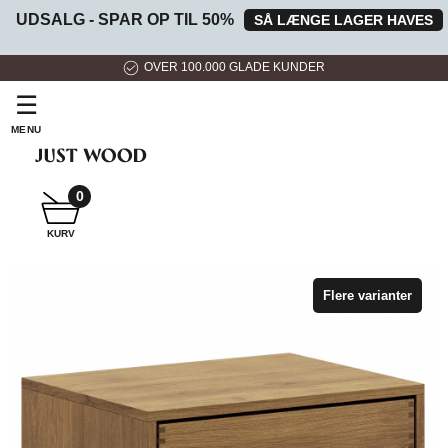
UDSALG - SPAR OP TIL 50%
SÅ LÆNGE LAGER HAVES
HURTIG LEVERING
☰
MENU
0
SNEDKER
KURV
BADMØBEL
Flere varianter
SNEDKERKØKKEN
HVIDEVARER