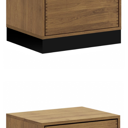
TIL
HJEMMET
FIND
INSPIRATION