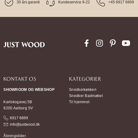
30 års garanti
Kundeservice 9-22
+45 6917 6869
KONTAKT OS
KATEGORIER
SHOWROOM OG WEBSHOP
Snedkerkøkken
Snedker Badmøbel
Karlskogavej 5B
Til hjemmet
9200 Aalborg SV
6917 6869
info@justwood.dk
Åbningstider