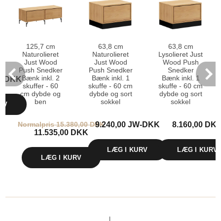
125,7 cm
63,8 cm
63,8 cm
Naturolieret
Naturolieret
Lysolieret Just
Just Wood
Just Wood
Wood Push
Push Snedker
Push Snedker
Snedker
Bænk inkl. 2
Bænk inkl. 1
Bænk inkl. 1
JW-DKK
skuffer - 60
skuffe - 60 cm
skuffe - 60 cm
cm dybde og
dybde og sort
dybde og sort
ben
sokkel
sokkel
RV
Normalpris 15.380,00 DKK
9.240,00 JW-DKK
8.160,00 DK
11.535,00 DKK
LÆG I KURV
LÆG I KURV
LÆG I KURV