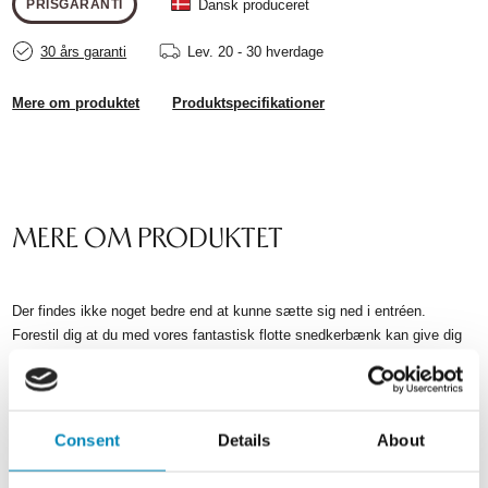
Dansk produceret
PRISGARANTI
30 års garanti
Lev.
20 - 30 hverdage
Mere om produktet
Produktspecifikationer
MERE OM PRODUKTET
Der findes ikke noget bedre end at kunne sætte sig ned i entréen.
Forestil dig at du med vores fantastisk flotte snedkerbænk kan give dig
selv, børn og gæster muligheden for at sidde ned mens sko og støvler
tages af eller på. Vi kender alle situationer, hvor det er mere behageligt at
sidde ned og binde snørebåndet.
Consent
Details
About
Bænken har flere kombinationsmuligheder, da den bygges af flere
moduler. Selve korpus sammensættes af korpus i størrelserne 40, 50, 60