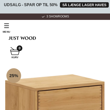
UDSALG - SPAR OP TIL 50%
SÅ LÆNGE LAGER HAVES
3 SHOWROOMS
☰
MENU
0
SNEDKER
KURV
BADMØBEL
25%
SNEDKERKØKKEN
HVIDEVARER