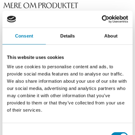
MERE OM PRODUKTET
Vores Snedker sengebord er et fantastisk flot møbel, som vil stå flot
sammen med din seng. Sengebordet er udført i lækkert egetræ med en
Consent
Details
About
massiv, olierede og fingertappede træ skuffe med flotte detaljer, som du
vil elske at vågne op til.
Sengebordet er genialt til at opbevare det mest vigtige du har brug for
This website uses cookies
ved sengen.
We use cookies to personalise content and ads, to
Dette sengebord fremstilles i naturolieret egetræ.
provide social media features and to analyse our traffic.
We also share information about your use of our site with
Korpus leveres samlet.
our social media, advertising and analytics partners who
may combine it with other information that you’ve
provided to them or that they’ve collected from your use
of their services.
Consent