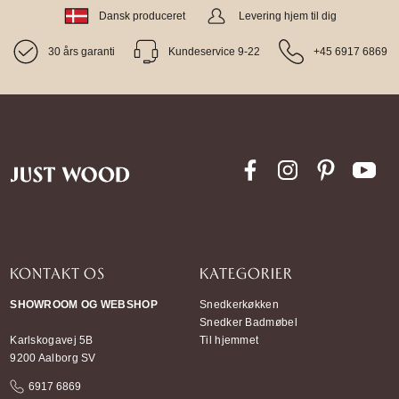
Dansk produceret
Levering hjem til dig
30 års garanti
Kundeservice 9-22
+45 6917 6869
KONTAKT OS
KATEGORIER
SHOWROOM OG WEBSHOP
Snedkerkøkken
Snedker Badmøbel
Karlskogavej 5B
Til hjemmet
9200 Aalborg SV
6917 6869