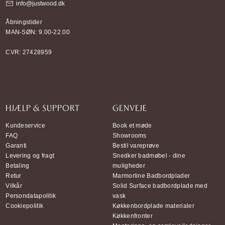
info@justwood.dk
Åbningstider
MAN-SØN: 9.00-22.00
CVR: 27428959
HJÆLP & SUPPORT
GENVEJE
Kundeservice
Book et møde
FAQ
Showrooms
Garanti
Bestil vareprøve
Levering og fragt
Snedker badmøbel - dine
Betaling
muligheder
Retur
Marmorline Badbordplader
Vilkår
Solid Surface badbordplade med
Persondatapolitik
vask
Cookiepolitik
Køkkenbordplade materialer
Køkkenfronter