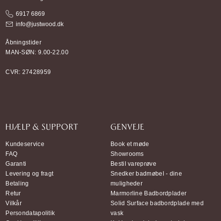
6917 6869
info@justwood.dk
Åbningstider
MAN-SØN: 9.00-22.00
CVR: 27428959
HJÆLP & SUPPORT
GENVEJE
Kundeservice
Book et møde
FAQ
Showrooms
Garanti
Bestil vareprøve
Levering og fragt
Snedker badmøbel - dine
Betaling
muligheder
Retur
Marmorline Badbordplader
Vilkår
Solid Surface badbordplade med
Persondatapolitik
vask