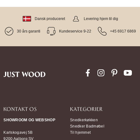
Dansk produceret
Levering hjem til dig
30 års garanti
Kundeservice 9-22
+45 6917 6869
KONTAKT OS
KATEGORIER
SHOWROOM OG WEBSHOP
Snedkerkøkken
Snedker Badmøbel
Karlskogavej 5B
Til hjemmet
9200 Aalborg SV