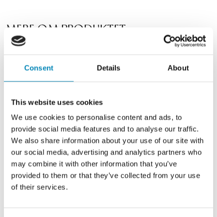
MERE OM PRODUKTET
Vores Snedker sengebord er et fantastisk flot møbel, som vil stå flot
Consent
Details
About
sammen med din seng. Sengebordet er udført i lækkert egetræ med en
massiv, olierede og fingertappede træ skuffe med flotte detaljer, som du
vil elske at vågne op til.
This website uses cookies
Sengebordet er genialt til at opbevare det mest vigtige du har brug for
We use cookies to personalise content and ads, to
ved sengen.
provide social media features and to analyse our traffic.
Dette sengebord fremstilles i mørkolieret egetræ.
We also share information about your use of our site with
our social media, advertising and analytics partners who
Korpus leveres samlet.
may combine it with other information that you’ve
provided to them or that they’ve collected from your use
of their services.