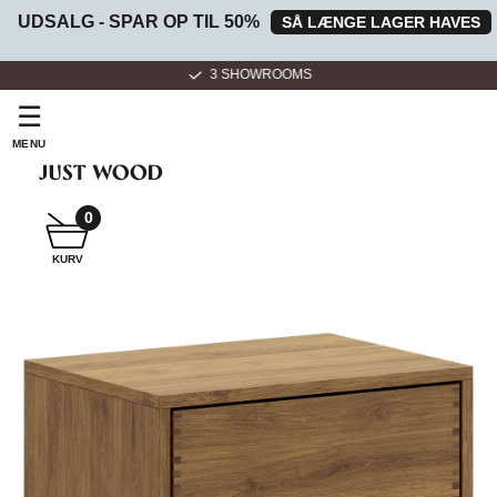
UDSALG - SPAR OP TIL 50%
SÅ LÆNGE LAGER HAVES
3 SHOWROOMS
☰
MENU
0
SNEDKER
KURV
BADMØBEL
SNEDKERKØKKEN
HVIDEVARER