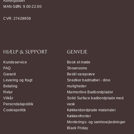
Åbningstider
MAN-SØN: 9.00-22.00
CVR: 27428959
HJÆLP & SUPPORT
GENVEJE
Kundeservice
Book et møde
FAQ
Showrooms
Garanti
Bestil vareprøve
Levering og fragt
Snedker badmøbel - dine
Betaling
muligheder
Retur
Marmorline Badbordplader
Vilkår
Solid Surface badbordplade med
Persondatapolitik
vask
Cookiepolitik
Køkkenbordplade materialer
Køkkenfronter
Monterings- og samlevejledninger
Black Friday