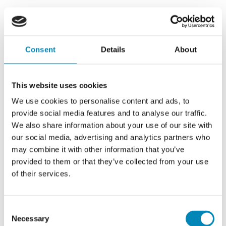
Dansk produceret
PRISGARANTI
Consent
Details
About
30 års garanti
Lev.
20 - 30 hverdage
Mere om produktet
Produktspecifikationer
This website uses cookies
We use cookies to personalise content and ads, to
provide social media features and to analyse our traffic.
We also share information about your use of our site with
our social media, advertising and analytics partners who
MERE OM PRODUKTET
may combine it with other information that you’ve
provided to them or that they’ve collected from your use
of their services.
Vores snedker skænk er et fantastisk flot møbel, som vil stå flot fremme
i din stue. Skænken er udført i lækkert egetræs finér.
Du får her en flot skænk med 3 fastmonteret hylder, der deler de 3 rum i
Consent
6 lige store rum. I midten finder du også 2 skuffer.
Necessary
Selection