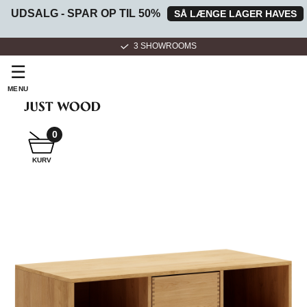
UDSALG - SPAR OP TIL 50%
SÅ LÆNGE LAGER HAVES
3 SHOWROOMS
☰
MENU
0
SNEDKER
KURV
BADMØBEL
SNEDKERKØKKEN
HVIDEVARER