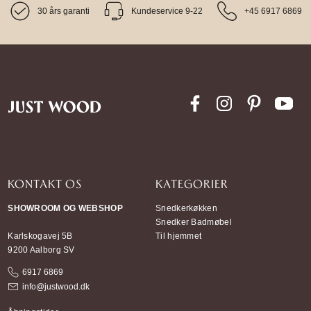
30 års garanti
Kundeservice 9-22
+45 6917 6869
KONTAKT OS
KATEGORIER
SHOWROOM OG WEBSHOP
Snedkerkøkken
Snedker Badmøbel
Karlskogavej 5B
Til hjemmet
9200 Aalborg SV
6917 6869
info@justwood.dk