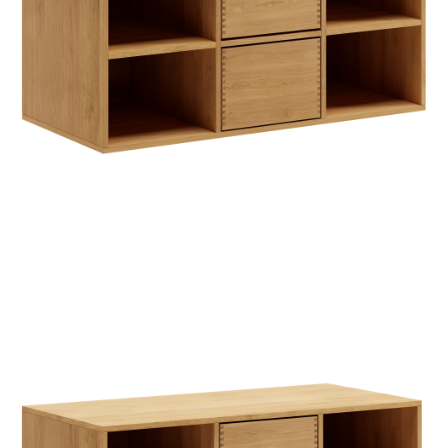
TIL
HJEMMET
FIND
INSPIRATION