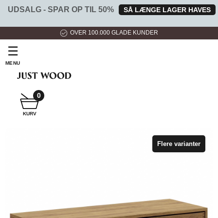
UDSALG - SPAR OP TIL 50%
SÅ LÆNGE LAGER HAVES
HURTIG LEVERING
☰
MENU
0
SNEDKER
KURV
BADMØBEL
Flere varianter
SNEDKERKØKKEN
HVIDEVARER