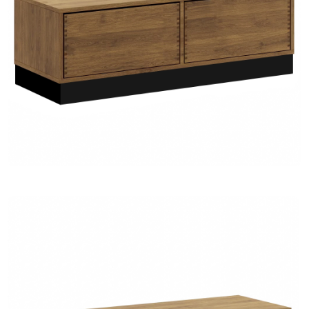
TIL
HJEMMET
FIND
INSPIRATION