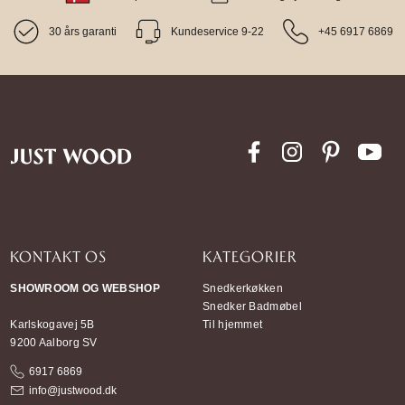
30 års garanti
Kundeservice 9-22
+45 6917 6869
KONTAKT OS
KATEGORIER
SHOWROOM OG WEBSHOP
Snedkerkøkken
Snedker Badmøbel
Karlskogavej 5B
Til hjemmet
9200 Aalborg SV
6917 6869
info@justwood.dk