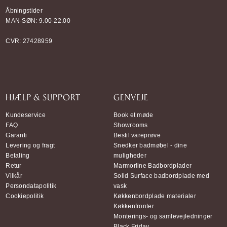
Åbningstider
MAN-SØN: 9.00-22.00
CVR: 27428959
HJÆLP & SUPPORT
GENVEJE
Kundeservice
Book et møde
FAQ
Showrooms
Garanti
Bestil vareprøve
Levering og fragt
Snedker badmøbel - dine
Betaling
muligheder
Retur
Marmorline Badbordplader
Vilkår
Solid Surface badbordplade med
Persondatapolitik
vask
Cookiepolitik
Køkkenbordplade materialer
Køkkenfronter
Monterings- og samlevejledninger
Black Friday