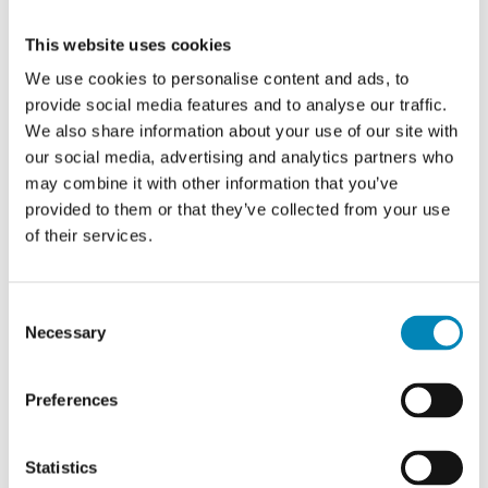
moduler. Selve korpus sammensættes af korpus i størrelserne 40, 50, 60
og 80 cm i bredden, som alle har 1 skuffe med push to open funktion.
This website uses cookies
Bænken er 40 cm i dybden.
We use cookies to personalise content and ads, to
Vores standardmodel er med 60 cm moduler.
provide social media features and to analyse our traffic.
We also share information about your use of our site with
Bænken kan naturligvis også bruges andre steder end i entréen - de
our social media, advertising and analytics partners who
mange muligheder for kombinationen af hvordan bænken skal
may combine it with other information that you’ve
sammensættes, gør at kun fantasien sætter grænser. Bænken kan også
være perfekt i køkkenet eller måske på et krea-værelse, da de dybe
provided to them or that they’ve collected from your use
skuffer giver muligheden for meget opbevaring.
of their services.
Consent
Necessary
Selection
Preferences
Statistics