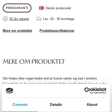
Dansk produceret
PRISGARANTI
30 års garanti
Lev.
20 - 30 hverdage
Mere om produktet
Produktspecifikationer
MERE OM PRODUKTET
Der findes ikke noget bedre end at kunne sætte sig ned i entréen.
Forestil dig at du med vores fantastisk flotte snedkerbænk kan give dig
selv, børn og gæster muligheden for at sidde ned mens sko og støvler
tages af eller på. Vi kender alle situationer, hvor det er mere behageligt at
sidde ned og binde snørebåndet.
Consent
Details
About
Bænken har flere kombinationsmuligheder, da den bygges af flere