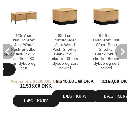
125,7 cm
63,8 cm
63,8 cm
Naturolieret
Naturolieret
Lysolieret Just
Just Wood
Just Wood
Wood Push
Push Snedker
Push Snedker
Snedker
Bænk inkl. 2
Bænk inkl. 1
Bænk inkl. 1
JW-DKK
skuffer - 60
skuffe - 60 cm
skuffe - 60 cm
cm dybde og
dybde og sort
dybde og sort
ben
sokkel
sokkel
RV
Normalpris 15.380,00 DKK
9.240,00 JW-DKK
8.160,00 DK
11.535,00 DKK
LÆG I KURV
LÆG I KURV
LÆG I KURV