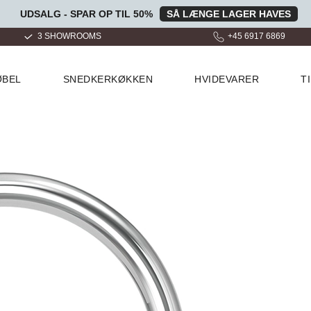
UDSALG - SPAR OP TIL 50%
SÅ LÆNGE LAGER HAVES
+45 6917 6869
OVER 100.000 GLADE KUND
ØBEL
SNEDKERKØKKEN
HVIDEVARER
T