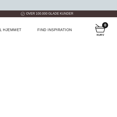
ER
HURTIG LEVERING
KUNDESERVICE
0
IL HJEMMET
FIND INSPIRATION
KURV