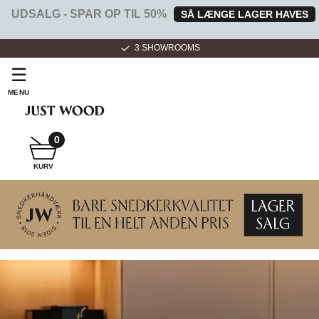
UDSALG - SPAR OP TIL 50%
SÅ LÆNGE LAGER HAVES
3 SHOWROOMS
☰
MENU
0
SNEDKER
KURV
BADMØBEL
SNEDKERKØKKEN
HVIDEVARER