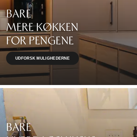
BARE
TIL
MERE KØKKEN
HJEMMET
FOR PENGENE
FIND
INSPIRATION
UDFORSK MULIGHEDERNE
BARE