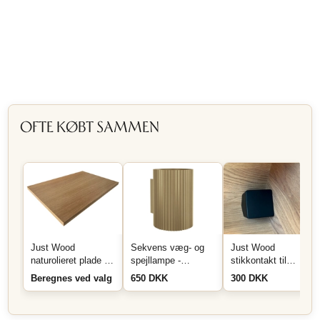
OFTE KØBT SAMMEN
Just Wood
Sekvens væg- og
Just Wood
naturolieret plade på
spejllampe -
stikkontakt til
mål
Messing
montering i skuffe
Beregnes ved valg
650 DKK
300 DKK
eller skab - Sort