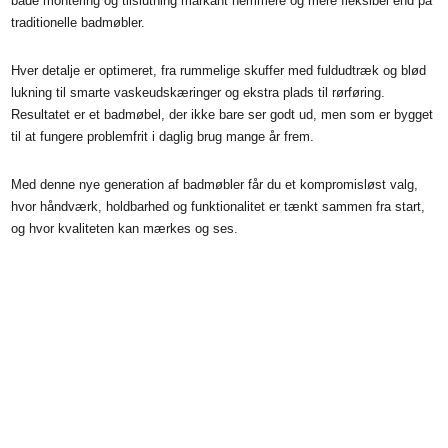
både montering og tilslutning markant nemmere og mere fleksibel end på
traditionelle badmøbler.
Hver detalje er optimeret, fra rummelige skuffer med fuldudtræk og blød
lukning til smarte vaskeudskæringer og ekstra plads til rørføring.
Resultatet er et badmøbel, der ikke bare ser godt ud, men som er bygget
til at fungere problemfrit i daglig brug mange år frem.
Med denne nye generation af badmøbler får du et kompromisløst valg,
hvor håndværk, holdbarhed og funktionalitet er tænkt sammen fra start,
og hvor kvaliteten kan mærkes og ses.