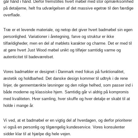
går hånd i hånd. Derfor fremstilles hvert møbel med stor opmærksomhed
på detaljerne, helt fra udvælgelsen af det massive egetræ til den færdige
overflade.
Træ er et levende materiale, og netop det giver hvert badmøbel sin egen
personlighed. Variationer i åretegning, farve og struktur er ikke
tilfældigheder, men en del af møblets karakter og charme. Det er med til
at gøre hvert Just Wood møbel unikt og tilføjer samtidig varme og
autenticitet til badeværelset.
Vores badmøbler er designet i Danmark med fokus på funktionalitet,
æstetik og holdbarhed. Det danske design kommer til udtryk i de rene
linjer, de gennemtænkte løsninger og den rolige helhed, som passer ind i
både moderne og klassiske hjem. Samtidig går vi aldrig på kompromis
med kvaliteten. Hver samling, hver skuffe og hver detalje er skabt til at
holde i mange år.
Vi ved, at et badmøbel er en vigtig del af hverdagen, og derfor prioriterer
vi også en personlig og tilgængelig kundeservice. Vores konsulenter
sidder klar til at hjælpe dig hele vejen.