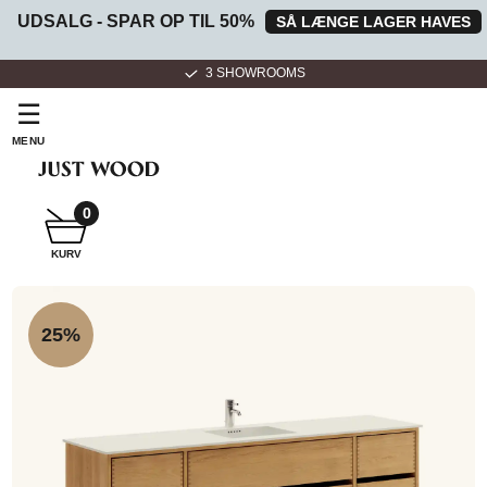
UDSALG - SPAR OP TIL 50%
SÅ LÆNGE LAGER HAVES
3 SHOWROOMS
☰
MENU
0
SNEDKER
KURV
BADMØBEL
25%
SNEDKERKØKKEN
HVIDEVARER