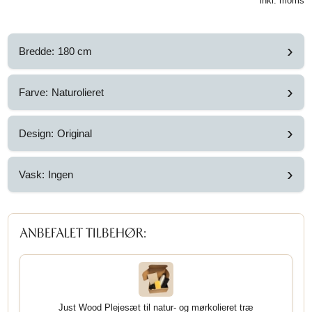
inkl. moms
›
Bredde:
180 cm
›
Farve:
Naturolieret
›
Design:
Original
›
Vask:
Ingen
ANBEFALET TILBEHØR:
Just Wood Plejesæt til natur- og mørkolieret træ