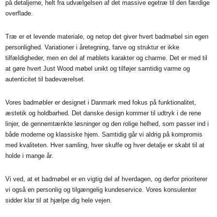
på detaljerne, helt fra udvælgelsen af det massive egetræ til den færdige
overflade.
Træ er et levende materiale, og netop det giver hvert badmøbel sin egen
personlighed. Variationer i åretegning, farve og struktur er ikke
tilfældigheder, men en del af møblets karakter og charme. Det er med til
at gøre hvert Just Wood møbel unikt og tilføjer samtidig varme og
autenticitet til badeværelset.
Vores badmøbler er designet i Danmark med fokus på funktionalitet,
æstetik og holdbarhed. Det danske design kommer til udtryk i de rene
linjer, de gennemtænkte løsninger og den rolige helhed, som passer ind i
både moderne og klassiske hjem. Samtidig går vi aldrig på kompromis
med kvaliteten. Hver samling, hver skuffe og hver detalje er skabt til at
holde i mange år.
Vi ved, at et badmøbel er en vigtig del af hverdagen, og derfor prioriterer
vi også en personlig og tilgængelig kundeservice. Vores konsulenter
sidder klar til at hjælpe dig hele vejen.