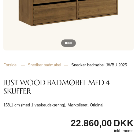
TIL
HJEMMET
FIND
INSPIRATION
Forside
—
Snedker badmøbel
—
Snedker badmøbel JWBU 2025
JUST WOOD BADMØBEL MED 4
SKUFFER
158,1 cm (med 1 vaskeudskæring), Mørkolieret, Original
22.860,00
DKK
inkl. moms