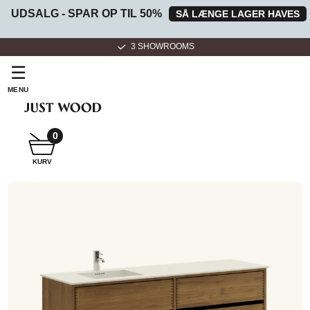
UDSALG - SPAR OP TIL 50%
SÅ LÆNGE LAGER HAVES
3 SHOWROOMS
☰
MENU
0
SNEDKER
KURV
BADMØBEL
SNEDKERKØKKEN
HVIDEVARER