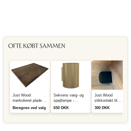
OFTE KØBT SAMMEN
Just Wood
Sekvens væg- og
Just Wood
mørkolieret plade på
spejllampe -
stikkontakt til
mål
Messing
montering i skuffe
Beregnes ved valg
650 DKK
300 DKK
eller skab - Sort