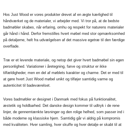
Hos Just Wood er vores produkter drevet af en ægte kærlighed til
håndværket og de materialer, vi arbejder med. Vi tror på, at de bedste
badmøbler skabes, når erfaring, omhu og respekt for naturens materialer
går hånd i hånd. Derfor fremstilles hvert møbel med stor opmærksomhed
på detaljerne, helt fra udvælgelsen af det massive egetræ til den færdige
overflade.
Træ er et levende materiale, og netop det giver hvert badmøbel sin egen
personlighed. Variationer i åretegning, farve og struktur er ikke
tilfældigheder, men en del af møblets karakter og charme. Det er med til
at gøre hvert Just Wood møbel unikt og tilføjer samtidig varme og
autenticitet til badeværelset.
Vores badmøbler er designet i Danmark med fokus på funktionalitet,
æstetik og holdbarhed. Det danske design kommer til udtryk i de rene
linjer, de gennemtænkte løsninger og den rolige helhed, som passer ind i
både moderne og klassiske hjem. Samtidig går vi aldrig på kompromis
med kvaliteten. Hver samling, hver skuffe og hver detalje er skabt til at