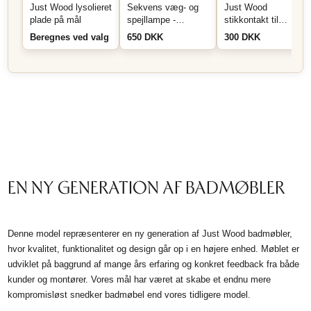
Just Wood lysolieret
Sekvens væg- og
Just Wood
plade på mål
spejllampe -
stikkontakt til
Messing
montering i skuffe
Beregnes ved valg
650 DKK
300 DKK
eller skab - Sort
EN NY GENERATION AF BADMØBLER
Denne model repræsenterer en ny generation af Just Wood badmøbler,
hvor kvalitet, funktionalitet og design går op i en højere enhed. Møblet er
udviklet på baggrund af mange års erfaring og konkret feedback fra både
kunder og montører. Vores mål har været at skabe et endnu mere
kompromisløst snedker badmøbel end vores tidligere model.