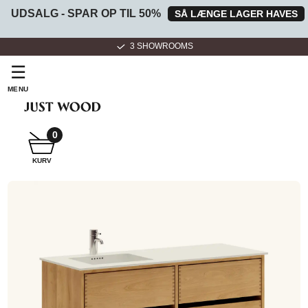
UDSALG - SPAR OP TIL 50%
SÅ LÆNGE LAGER HAVES
3 SHOWROOMS
☰
MENU
0
SNEDKER
KURV
BADMØBEL
SNEDKERKØKKEN
HVIDEVARER