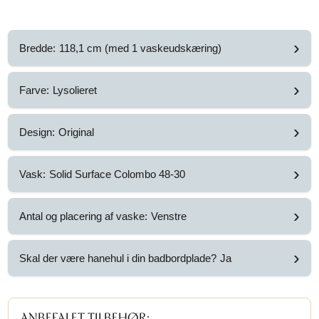
›
Bredde:
118,1 cm (med 1 vaskeudskæring)
›
Farve:
Lysolieret
›
Design:
Original
›
Vask:
Solid Surface Colombo 48-30
›
Antal og placering af vaske:
Venstre
›
Skal der være hanehul i din badbordplade?
Ja
ANBEFALET TILBEHØR: