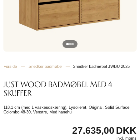
TIL
HJEMMET
FIND
INSPIRATION
Forside
—
Snedker badmøbel
—
Snedker badmøbel JWBU 2025
JUST WOOD BADMØBEL MED 4
SKUFFER
118,1 cm (med 1 vaskeudskæring), Lysolieret, Original, Solid Surface
Colombo 48-30, Venstre, Med hanehul
27.635,00
DKK
inkl. moms