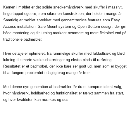
Kernen i møblet er det solide snedkerhåndværk med skuffer i massivt,
fingertappet egetræ, som sikrer en konstruktion, der holder i mange år.
Samtidig er møblet spækket med gennemtænkte features som Easy
Access installation, Safe Mount system og Open Bottom design, der gør
både montering og tilslutning markant nemmere og mere fleksibel end på
traditionelle badmøbler.
Hver detalje er optimeret, fra rummelige skuffer med fuldudtræk og blød
lukning til smarte vaskeudskæringer og ekstra plads til rørføring.
Resultatet er et badmøbel, der ikke bare ser godt ud, men som er bygget
til at fungere problemfrit i daglig brug mange år frem.
Med denne nye generation af badmøbler får du et kompromisløst valg,
hvor håndværk, holdbarhed og funktionalitet er tænkt sammen fra start,
og hvor kvaliteten kan mærkes og ses.