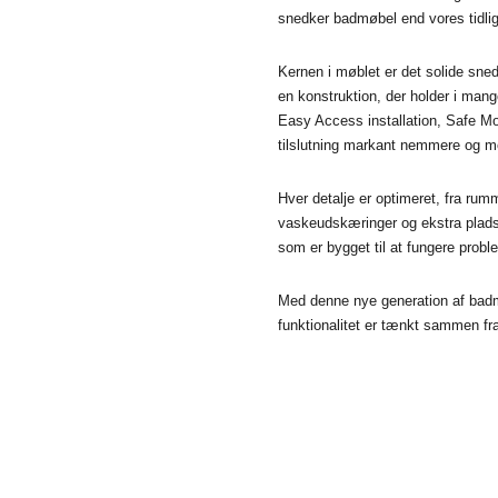
snedker badmøbel end vores tidli
Kernen i møblet er det solide sne
en konstruktion, der holder i ma
Easy Access installation, Safe M
tilslutning markant nemmere og mer
Hver detalje er optimeret, fra rum
vaskeudskæringer og ekstra plads t
som er bygget til at fungere proble
Med denne nye generation af badm
funktionalitet er tænkt sammen fr