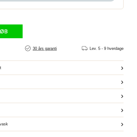
30 års garanti
Lev.
5 - 9 hverdage
›
t
›
›
›
›
dvask