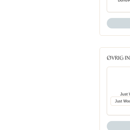
Bundve
ØVRIG I
Just 