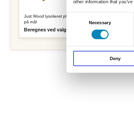
other information that you’ve
Consent
Just Wood lysolieret plade
Sekvens væg- og
på mål
spejllampe - Messing
Necessary
Selection
Beregnes ved valg
650 DKK
Deny