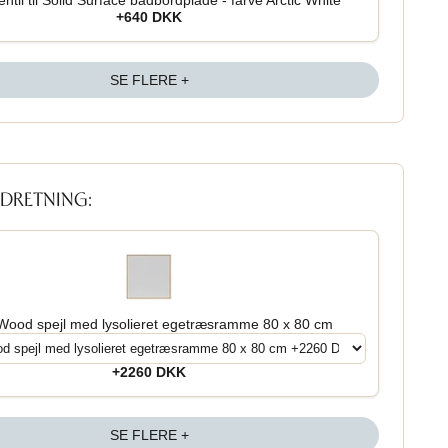
ntil til Solid Surface badbordplade - farve Arctic White
+640 DKK
SE FLERE +
NDRETNING:
Wood spejl med lysolieret egetræsramme 80 x 80 cm
+2260 DKK
SE FLERE +