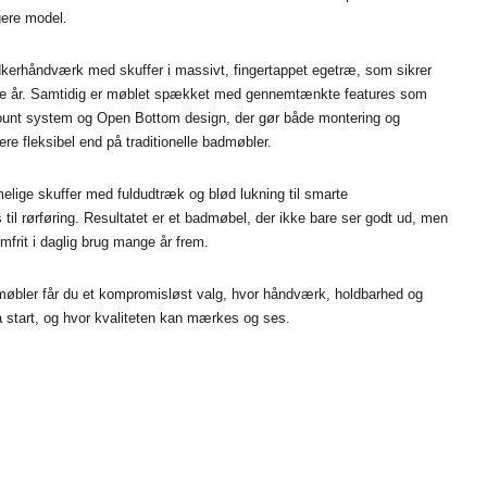
gere model.
dkerhåndværk med skuffer i massivt, fingertappet egetræ, som sikrer
nge år. Samtidig er møblet spækket med gennemtænkte features som
ount system og Open Bottom design, der gør både montering og
e fleksibel end på traditionelle badmøbler.
melige skuffer med fuldudtræk og blød lukning til smarte
il rørføring. Resultatet er et badmøbel, der ikke bare ser godt ud, men
mfrit i daglig brug mange år frem.
øbler får du et kompromisløst valg, hvor håndværk, holdbarhed og
a start, og hvor kvaliteten kan mærkes og ses.