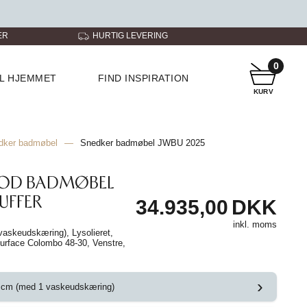
ER
HURTIG LEVERING
KUNDESERVICE
0
IL HJEMMET
FIND INSPIRATION
KURV
dker badmøbel
—
Snedker badmøbel JWBU 2025
OOD BADMØBEL
UFFER
34.935,00
DKK
inkl. moms
askeudskæring), Lysolieret,
 Surface Colombo 48-30, Venstre,
›
 cm (med 1 vaskeudskæring)