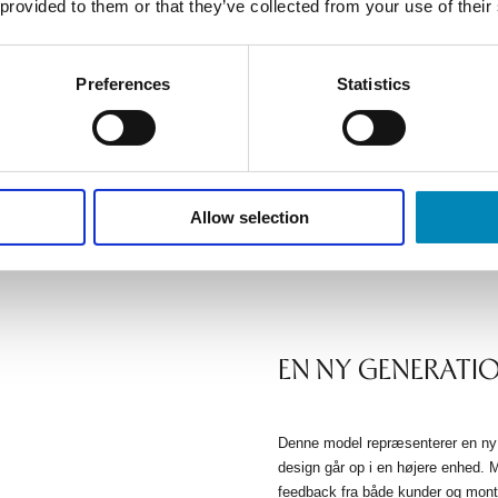
 provided to them or that they’ve collected from your use of their
Just Wood stikkontakt til
montering i skuffe eller
Preferences
Statistics
skab - Sort
300 DKK
Allow selection
EN NY GENERATI
Denne model repræsenterer en ny g
design går op i en højere enhed. 
feedback fra både kunder og mont