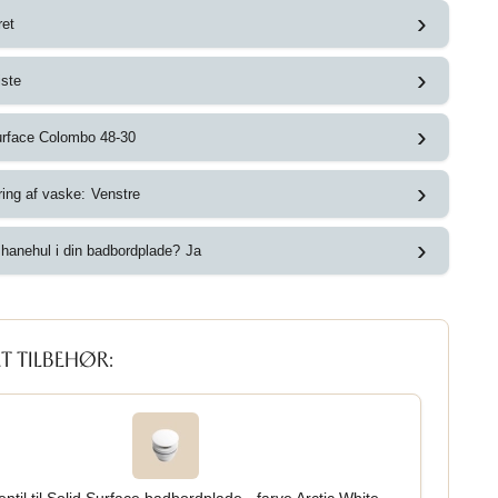
›
ret
›
iste
›
urface Colombo 48-30
›
ring af vaske:
Venstre
›
hanehul i din badbordplade?
Ja
T TILBEHØR: