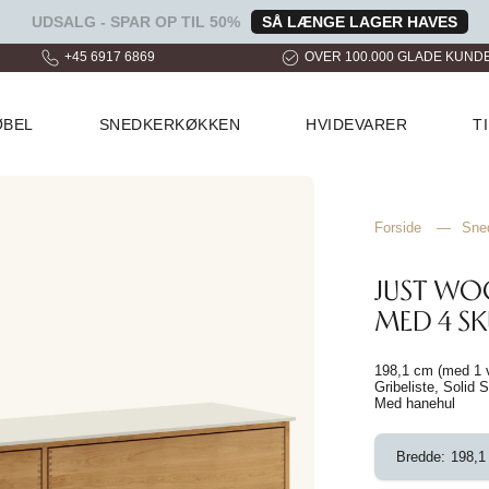
UDSALG - SPAR OP TIL 50%
SÅ LÆNGE LAGER HAVES
+45 6917 6869
OVER 100.000 GLADE KUND
ØBEL
SNEDKERKØKKEN
HVIDEVARER
T
Forside
—
Sne
JUST W
MED 4 SK
198,1 cm (med 1 v
Gribeliste, Solid
Med hanehul
Bredde:
198,1