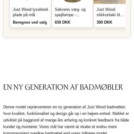
Just Wood lysolieret
Sekvens væg- og
Just Wood
plade på mål
spejllampe -
stikkontakt til
Messing
montering i skuffe
Beregnes ved valg
650 DKK
300 DKK
eller skab - Sort
EN NY GENERATION AF BADMØBLER
Denne model repræsenterer en ny generation af Just Wood badmøbler,
hvor kvalitet, funktionalitet og design går op i en højere enhed. Møblet er
udviklet på baggrund af mange års erfaring og konkret feedback fra både
kunder og montører. Vores mål har været at skabe et endnu mere
kompromisløst snedker badmøbel end vores tidligere model.