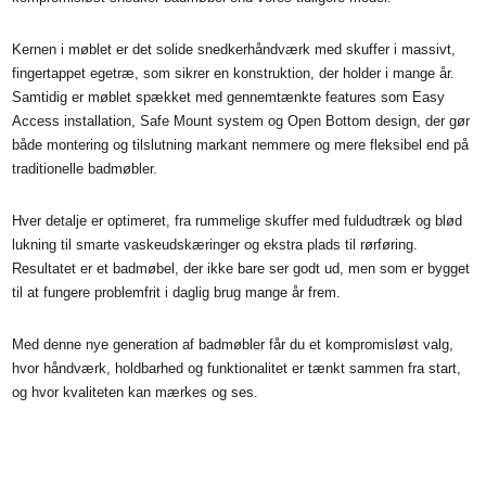
Kernen i møblet er det solide snedkerhåndværk med skuffer i massivt,
fingertappet egetræ, som sikrer en konstruktion, der holder i mange år.
Samtidig er møblet spækket med gennemtænkte features som Easy
Access installation, Safe Mount system og Open Bottom design, der gør
både montering og tilslutning markant nemmere og mere fleksibel end på
traditionelle badmøbler.
Hver detalje er optimeret, fra rummelige skuffer med fuldudtræk og blød
lukning til smarte vaskeudskæringer og ekstra plads til rørføring.
Resultatet er et badmøbel, der ikke bare ser godt ud, men som er bygget
til at fungere problemfrit i daglig brug mange år frem.
Med denne nye generation af badmøbler får du et kompromisløst valg,
hvor håndværk, holdbarhed og funktionalitet er tænkt sammen fra start,
og hvor kvaliteten kan mærkes og ses.