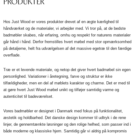
PRODUKTER
Hos Just Wood er vores produkter drevet af en ægte kærlighed til
håndværket og de materialer, vi arbejder med. Vi tror på, at de bedste
badmøbler skabes, når erfaring, omhu og respekt for naturens materialer
går hånd i hånd. Derfor fremstilles hvert møbel med stor opmærksomhed
på detaljerne, helt fra udvælgelsen af det massive egetræ til den færdige
overflade.
Træ er et levende materiale, og netop det giver hvert badmøbel sin egen
personlighed. Variationer i åretegning, farve og struktur er ikke
tilfældigheder, men en del af møblets karakter og charme. Det er med til
at gøre hvert Just Wood møbel unikt og tilføjer samtidig varme og
autenticitet til badeværelset.
Vores badmøbler er designet i Danmark med fokus på funktionalitet,
æstetik og holdbarhed. Det danske design kommer til udtryk i de rene
linjer, de gennemtænkte løsninger og den rolige helhed, som passer ind i
både moderne og klassiske hjem. Samtidig går vi aldrig på kompromis