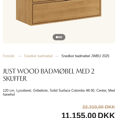
TIL
HJEMMET
FIND
INSPIRATION
Forside
—
Snedker badmøbel
—
Snedker badmøbel JWBU 2025
JUST WOOD BADMØBEL MED 2
SKUFFER
120 cm, Lysolieret, Gribeliste, Solid Surface Colombo 48-30, Center, Med
hanehul
22.310,00 DKK
11.155,00
DKK