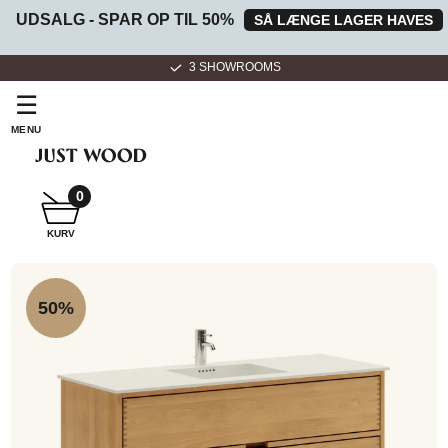
UDSALG - SPAR OP TIL 50%
SÅ LÆNGE LAGER HAVES
3 SHOWROOMS
☰
MENU
0
SNEDKER
KURV
BADMØBEL
50%
SNEDKERKØKKEN
HVIDEVARER