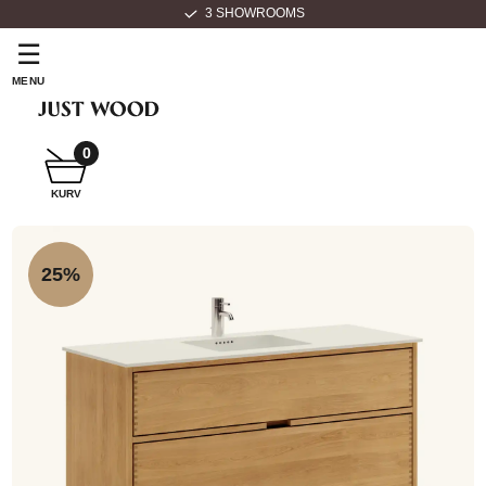
3 SHOWROOMS
☰
MENU
0
KURV
SNEDKER
BADMØBEL
25%
SNEDKERKØKKEN
HVIDEVARER