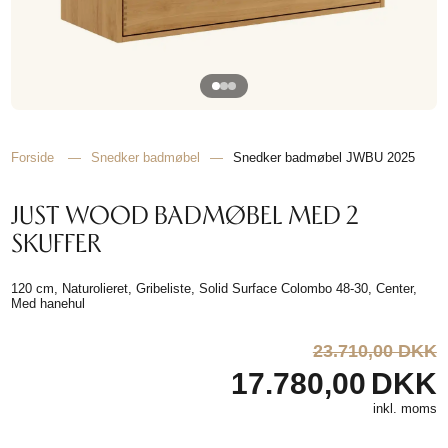
TIL
HJEMMET
Forside
—
Snedker badmøbel
—
Snedker badmøbel JWBU 2025
FIND
INSPIRATION
JUST WOOD BADMØBEL MED 2
SKUFFER
120 cm, Naturolieret, Gribeliste, Solid Surface Colombo 48-30, Center,
Med hanehul
23.710,00 DKK
17.780,00
DKK
inkl. moms