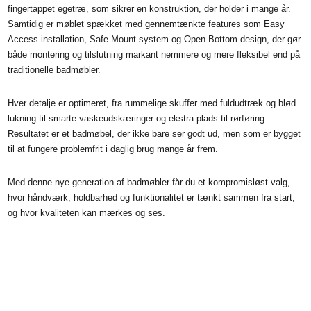
fingertappet egetræ, som sikrer en konstruktion, der holder i mange år.
Samtidig er møblet spækket med gennemtænkte features som Easy
Access installation, Safe Mount system og Open Bottom design, der gør
både montering og tilslutning markant nemmere og mere fleksibel end på
traditionelle badmøbler.
Hver detalje er optimeret, fra rummelige skuffer med fuldudtræk og blød
lukning til smarte vaskeudskæringer og ekstra plads til rørføring.
Resultatet er et badmøbel, der ikke bare ser godt ud, men som er bygget
til at fungere problemfrit i daglig brug mange år frem.
Med denne nye generation af badmøbler får du et kompromisløst valg,
hvor håndværk, holdbarhed og funktionalitet er tænkt sammen fra start,
og hvor kvaliteten kan mærkes og ses.