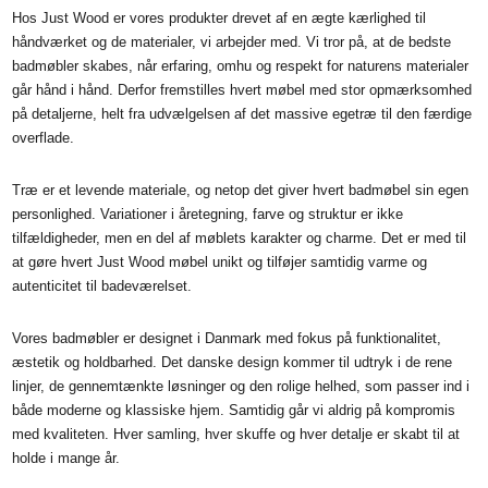
Hos Just Wood er vores produkter drevet af en ægte kærlighed til
håndværket og de materialer, vi arbejder med. Vi tror på, at de bedste
badmøbler skabes, når erfaring, omhu og respekt for naturens materialer
går hånd i hånd. Derfor fremstilles hvert møbel med stor opmærksomhed
på detaljerne, helt fra udvælgelsen af det massive egetræ til den færdige
overflade.
Træ er et levende materiale, og netop det giver hvert badmøbel sin egen
personlighed. Variationer i åretegning, farve og struktur er ikke
tilfældigheder, men en del af møblets karakter og charme. Det er med til
at gøre hvert Just Wood møbel unikt og tilføjer samtidig varme og
autenticitet til badeværelset.
Vores badmøbler er designet i Danmark med fokus på funktionalitet,
æstetik og holdbarhed. Det danske design kommer til udtryk i de rene
linjer, de gennemtænkte løsninger og den rolige helhed, som passer ind i
både moderne og klassiske hjem. Samtidig går vi aldrig på kompromis
med kvaliteten. Hver samling, hver skuffe og hver detalje er skabt til at
holde i mange år.