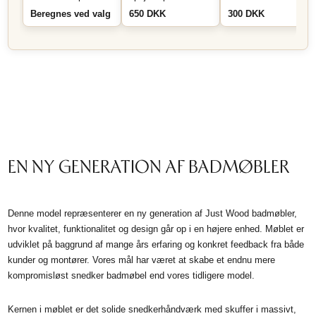
mål
Messing
montering i skuffe
Beregnes ved valg
650 DKK
300 DKK
eller skab - Sort
EN NY GENERATION AF BADMØBLER
Denne model repræsenterer en ny generation af Just Wood badmøbler,
hvor kvalitet, funktionalitet og design går op i en højere enhed. Møblet er
udviklet på baggrund af mange års erfaring og konkret feedback fra både
kunder og montører. Vores mål har været at skabe et endnu mere
kompromisløst snedker badmøbel end vores tidligere model.
Kernen i møblet er det solide snedkerhåndværk med skuffer i massivt,