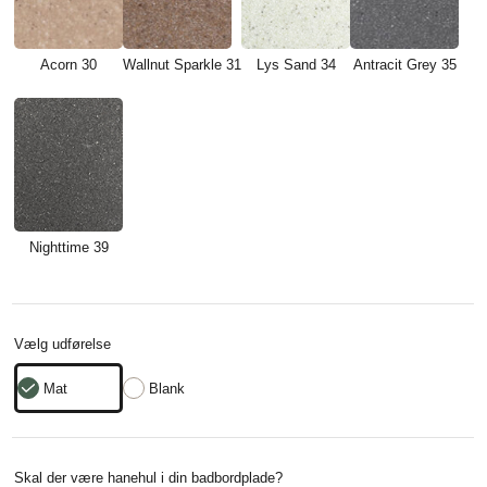
Acorn 30
Wallnut Sparkle 31
Lys Sand 34
Antracit Grey 35
Nighttime 39
Vælg udførelse
Mat
Blank
Skal der være hanehul i din badbordplade?