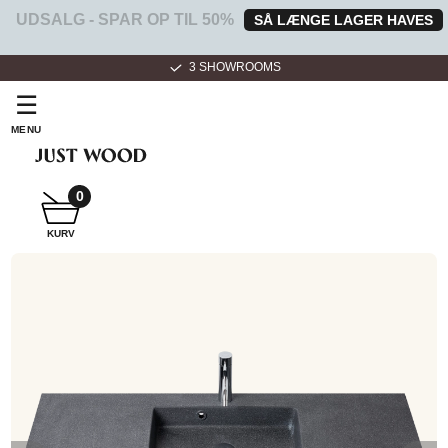
UDSALG - SPAR OP TIL 50%
SÅ LÆNGE LAGER HAVES
3 SHOWROOMS
☰
MENU
0
SNEDKER
KURV
BADMØBEL
SNEDKERKØKKEN
HVIDEVARER