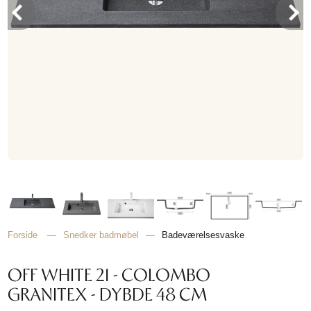
TIL
HJEMMET
FIND
INSPIRATION
Forside
—
Snedker badmøbel
—
Badeværelsesvaske
OFF WHITE 21 - COLOMBO
GRANITEX - DYBDE 48 CM