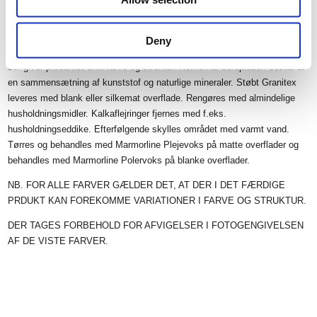
STØBT GRANITEX
Deny
Fremstilles med en speciel stærk gelcoat overflade tilsat akryl granulat
der giver produktet unik farve og struktur. Kernen af bordpladen består af
en sammensætning af kunststof og naturlige mineraler. Støbt Granitex
leveres med blank eller silkemat overflade. Rengøres med almindelige
husholdningsmidler. Kalkaflejringer fjernes med f.eks.
husholdningseddike. Efterfølgende skylles området med varmt vand.
Tørres og behandles med Marmorline Plejevoks på matte overflader og
behandles med Marmorline Polervoks på blanke overflader.
NB. FOR ALLE FARVER GÆLDER DET, AT DER I DET FÆRDIGE
PRDUKT KAN FOREKOMME VARIATIONER I FARVE OG STRUKTUR.
DER TAGES FORBEHOLD FOR AFVIGELSER I FOTOGENGIVELSEN
AF DE VISTE FARVER.