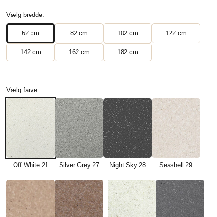
Vælg bredde:
62 cm
82 cm
102 cm
122 cm
142 cm
162 cm
182 cm
Vælg farve
Off White 21
Silver Grey 27
Night Sky 28
Seashell 29