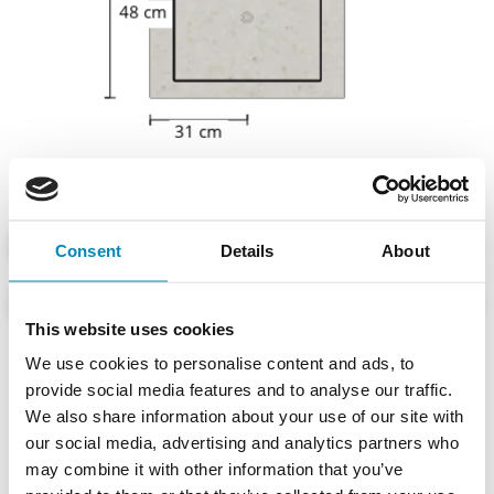
–
+
INDHENT TILBUD
Consent
Details
About
LÅN GRATIS VAREPRØVE - MOD DEPOSITUM
This website uses cookies
We use cookies to personalise content and ads, to
provide social media features and to analyse our traffic.
Dansk produceret
10 års garanti
We also share information about your use of our site with
Lev.
Leveringstid ca. 20 - 30 hverdage
our social media, advertising and analytics partners who
may combine it with other information that you’ve
Mere om produktet
Produktspecifikationer