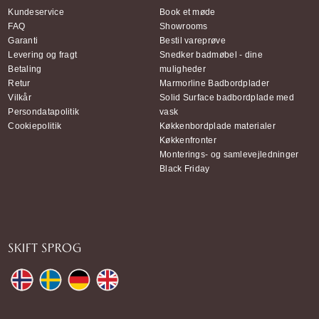
Kundeservice
Book et møde
FAQ
Showrooms
Garanti
Bestil vareprøve
Levering og fragt
Snedker badmøbel - dine
Betaling
muligheder
Retur
Marmorline Badbordplader
Vilkår
Solid Surface badbordplade med
Persondatapolitik
vask
Cookiepolitik
Køkkenbordplade materialer
Køkkenfronter
Monterings- og samlevejledninger
Black Friday
SKIFT SPROG