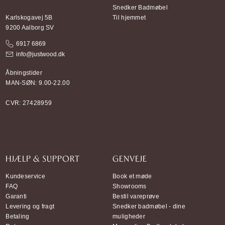
Snedker Badmøbel
Karlskogavej 5B
Til hjemmet
9200 Aalborg SV
6917 6869
info@justwood.dk
Åbningstider
MAN-SØN: 9.00-22.00
CVR: 27428959
HJÆLP & SUPPORT
GENVEJE
Kundeservice
Book et møde
FAQ
Showrooms
Garanti
Bestil vareprøve
Levering og fragt
Snedker badmøbel - dine
Betaling
muligheder