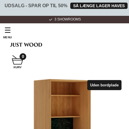
UDSALG - SPAR OP TIL 50%
SÅ LÆNGE LAGER HAVES
3 SHOWROOMS
☰
MENU
0
SNEDKER
KURV
BADMØBEL
Uden bordplade
SNEDKERKØKKEN
HVIDEVARER