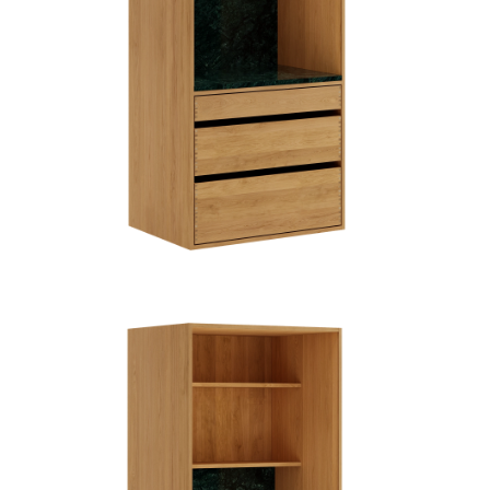
TIL
HJEMMET
FIND
INSPIRATION