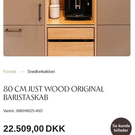
Forside
—
Snedkerkøkken
80 CM JUST WOOD ORIGINAL
BARISTASKAB
Varenr.
JWKH8025-40O
22.509,00
DKK
Se kunde
billeder