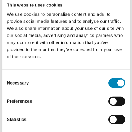
This website uses cookies
We use cookies to personalise content and ads, to
Samlet vægt:
provide social media features and to analyse our traffic.
kg
We also share information about your use of our site with
Højde
our social media, advertising and analytics partners who
195,2 cm / 1952 mm
may combine it with other information that you’ve
provided to them or that they’ve collected from your use
Bredde
of their services.
83,8 cm / 838 mm
Consent
Dybde
Necessary
Selection
60 cm / 600 mm
Type
Preferences
Højskab
Statistics
Design
Alle skuffer er lavet med kraftig 8 mm. tyk bund og med ekstra dybe