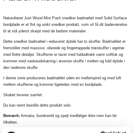
Naturolieret Just Wood Mini Push snedker badmøbel med Solid Surface
bordplade er et flot og unikt snedker produkt, som vil få dit badeværelse
til at stå yderst skarpt med de bedste materialer.
Dette snedker badmøbel i reduceret dybde har to skuffer. Badmøblet er
fremstillet med massive, olierede og fingertappede træskuffer i egetræ
med flotte detaljer. Skufferne er lavet med fuldudtræk samt softluk og
kommer med vaskeudskæring i øverste skuffe i midten og fuld dybde i
den nederste skuffe.
I denne serie produceres badmøblet uden en mellempind og med luft
mellem skufferne og kommer ligeledes med en bordplade.
Skabet leveres samlet.
Du kan nemt bestille dette produkt selv.
Bemærk:
Armatur, bundventil og spejl medfølger ikke men kan let
tilkøbes.