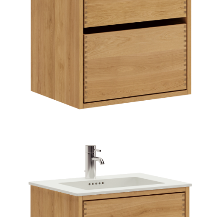
TIL
HJEMMET
FIND
INSPIRATION