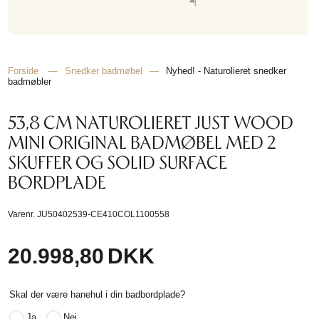
Forside
—
Snedker badmøbel
—
Nyhed! - Naturolieret snedker
badmøbler
53,8 CM NATUROLIERET JUST WOOD
MINI ORIGINAL BADMØBEL MED 2
SKUFFER OG SOLID SURFACE
BORDPLADE
Varenr.
JU50402539-CE410COL1100558
20.998,80
DKK
Skal der være hanehul i din badbordplade?
Ja
Nej