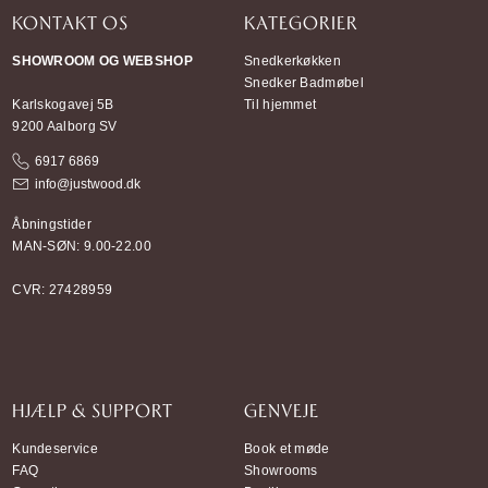
KONTAKT OS
KATEGORIER
SHOWROOM OG WEBSHOP
Snedkerkøkken
Snedker Badmøbel
Karlskogavej 5B
Til hjemmet
9200 Aalborg SV
6917 6869
info@justwood.dk
Åbningstider
MAN-SØN: 9.00-22.00
CVR: 27428959
HJÆLP & SUPPORT
GENVEJE
Kundeservice
Book et møde
FAQ
Showrooms