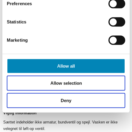
Preferences
PRODUKTSPECIFIKATIONER
Statistics
Samlet vægt:
27
kg
Marketing
Skabshøjde:
562 mm / 56,2 cm
Allow all
Skabsbredde:
538 mm / 53,8 cm
Allow selection
Skabsdybde:
400 mm / 40 cm
Deny
Vigtig information
Sættet indeholder ikke armatur, bundventil og spejl. Vasken er ikke
velegnet til løft-op ventil.