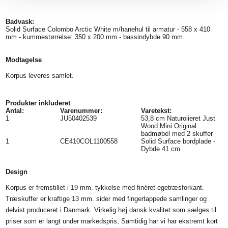
Badvask:
Solid Surface Colombo Arctic White m/hanehul til armatur - 558 x 410
mm - kummestørrelse: 350 x 200 mm - bassindybde 90 mm.
Modtagelse
Korpus leveres samlet.
Produkter inkluderet
Antal:
Varenummer:
Varetekst:
1
JU50402539
53,8 cm Naturolieret Just
Wood Mini Original
badmøbel med 2 skuffer
1
CE410COL1100558
Solid Surface bordplade -
Dybde 41 cm
Design
Korpus er fremstillet i 19 mm. tykkelse med finéret egetræsforkant.
Træskuffer er kraftige 13 mm. sider med fingertappede samlinger og
delvist produceret i Danmark. Virkelig høj dansk kvalitet som sælges til
priser som er langt under markedspris, Samtidig har vi har ekstremt kort