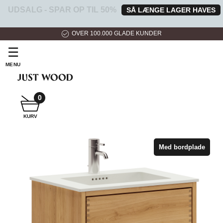
UDSALG - SPAR OP TIL 50%
SÅ LÆNGE LAGER HAVES
HURTIG LEVERING
☰
MENU
0
SNEDKER
KURV
BADMØBEL
Med bordplade
SNEDKERKØKKEN
HVIDEVARER