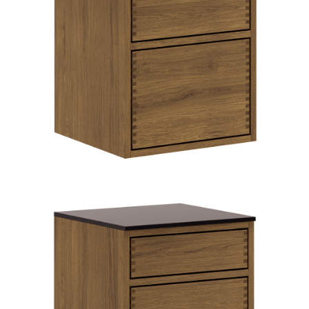
TIL
HJEMMET
FIND
INSPIRATION