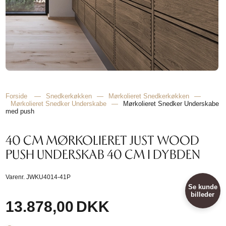
Forside
—
Snedkerkøkken
—
Mørkolieret Snedkerkøkken
—
Mørkolieret Snedker Underskabe
—
Mørkolieret Snedker Underskabe
med push
40 CM MØRKOLIERET JUST WOOD
PUSH UNDERSKAB 40 CM I DYBDEN
Varenr.
JWKU4014-41P
Se kunde
billeder
13.878,00
DKK