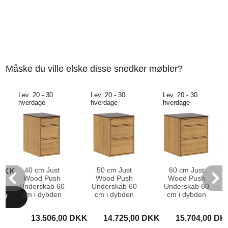
Måske du ville elske disse snedker møbler?
Lev. 20 - 30
Lev. 20 - 30
Lev. 20 - 30
hverdage
hverdage
hverdage
40 cm Just
50 cm Just
60 cm Just
 DKK
Wood Push
Wood Push
Wood Push
Underskab 60
Underskab 60
Underskab 60
cm i dybden
cm i dybden
cm i dybden
RV
13.506,00 DKK
14.725,00 DKK
15.704,00 DK