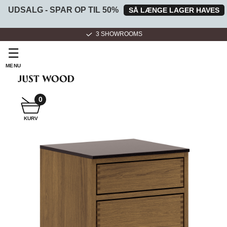
UDSALG - SPAR OP TIL 50%
SÅ LÆNGE LAGER HAVES
3 SHOWROOMS
☰
MENU
0
SNEDKER
KURV
BADMØBEL
SNEDKERKØKKEN
HVIDEVARER