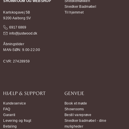
SHOWROOM OG WEBSHOP
Snedkerkøkken
Snedker Badmøbel
Karlskogavej 5B
Til hjemmet
9200 Aalborg SV
6917 6869
info@justwood.dk
Åbningstider
MAN-SØN: 9.00-22.00
CVR: 27428959
HJÆLP & SUPPORT
GENVEJE
Kundeservice
Book et møde
FAQ
Showrooms
Garanti
Bestil vareprøve
Levering og fragt
Snedker badmøbel - dine
Betaling
muligheder