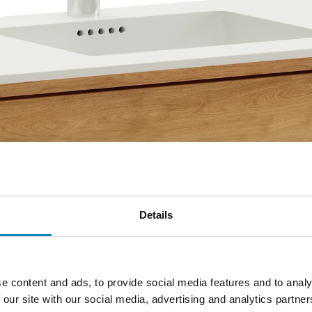
TIL OS - VI VIL
ERNE HJÆLPE
Details
skal bestille nyt køkken eller
 så kan der være mange ting
tilling til - Derfor sidder vores
ervice klar til at hjælpe dig alle
a 9 til 22, og vi vil så gerne
e content and ads, to provide social media features and to analy
 our site with our social media, advertising and analytics partn