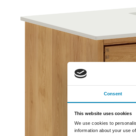
RING 
SÅ G
DIG!
Consent
Når du f.eks 
badeværelse
du skal tage s
dygtig kundes
This website uses cookies
ugens dage fr
hjælpe dig.
We use cookies to personalis
information about your use of