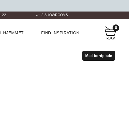
+45 6917 6869
OVER 100.0
0
IL HJEMMET
FIND INSPIRATION
KURV
Med bordplade