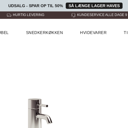
UDSALG - SPAR OP TIL 50%
SÅ LÆNGE LAGER HAVES
KUNDESERVICE ALLE DAGE 9 - 22
3 SHOWROOMS
ØBEL
SNEDKERKØKKEN
HVIDEVARER
T