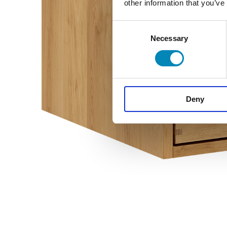
Ri
other information that you’ve
Consent
Necessary
Selection
Se
Deny
ÅBNINGS