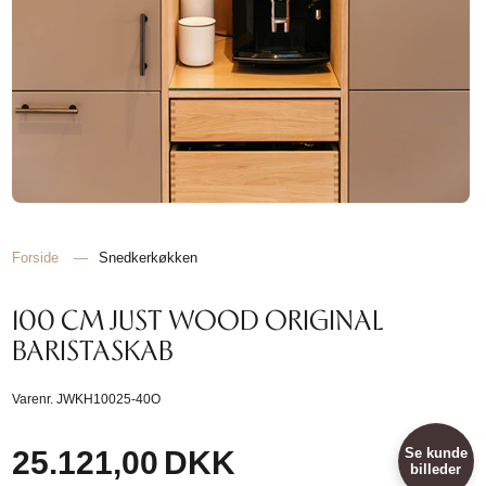
Forside
—
Snedkerkøkken
100 CM JUST WOOD ORIGINAL
BARISTASKAB
Varenr.
JWKH10025-40O
25.121,00
DKK
Se kunde
billeder