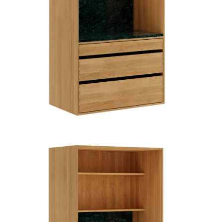
TIL
HJEMMET
FIND
INSPIRATION