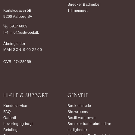
Snedker Badmøbel
Karlskogavej 5B
Til hjemmet
9200 Aalborg SV
6917 6869
info@justwood.dk
Åbningstider
MAN-SØN: 9.00-22.00
CVR: 27428959
HJÆLP & SUPPORT
GENVEJE
Kundeservice
Book et møde
FAQ
Showrooms
Garanti
Bestil vareprøve
Levering og fragt
Snedker badmøbel - dine
Betaling
muligheder