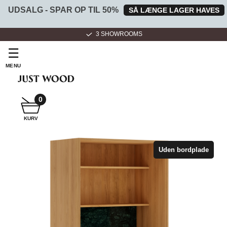
UDSALG - SPAR OP TIL 50%
SÅ LÆNGE LAGER HAVES
3 SHOWROOMS
☰
MENU
0
SNEDKER
KURV
BADMØBEL
Uden bordplade
SNEDKERKØKKEN
HVIDEVARER