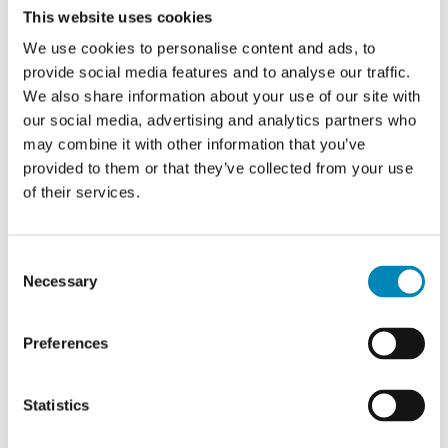
This website uses cookies
We use cookies to personalise content and ads, to
Samlet vægt:
provide social media features and to analyse our traffic.
kg
We also share information about your use of our site with
Højde
our social media, advertising and analytics partners who
195,2 cm / 1952 mm
may combine it with other information that you’ve
provided to them or that they’ve collected from your use
Bredde
of their services.
103,8 cm / 1038 mm
Consent
Dybde
Necessary
Selection
60 cm / 600 mm
Type
Preferences
Højskab
Statistics
Design
Alle skuffer er lavet med kraftig 8 mm. tyk bund og med ekstra dybe